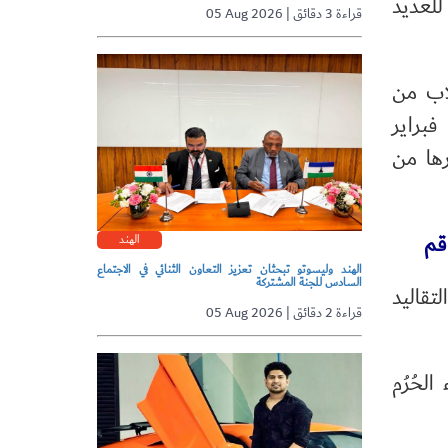
للعديد
05 Aug 2026 | قراءة 3 دقائق
اب من
متابعة تعليمهم بكرامة وثقة وشعور بالأمان"، مؤكدًا أن سحب القرار الحكومي الصادر في 5 فبراير
رها من
قم
الهند
الهند وليسوتو تبحثان تعزيز التعاون الثنائي في الاجتماع
السادس للجنة المشتركة
تقاليد
05 Aug 2026 | قراءة 2 دقائق
لحُرُم