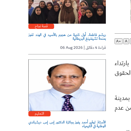
قصة نجاح
ريشم فاطمة.. أول ناجية من هجوم بالأسيد في الهند تفوز
بمنحة تشيفنينغ البريطانية
A+
A
06 Aug 2026 | قراءة 4 دقائق
ارتداء
الحقوق
بمدينة
من عدم
التعليم
الأستاذ توقير أحمد يفوز بجائزة الدكتور إس. إس. ديشباندي
الوطنية في الكيمياء