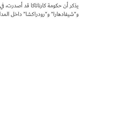
و"شيفادهارا" و"رودراكشا" داخل المد