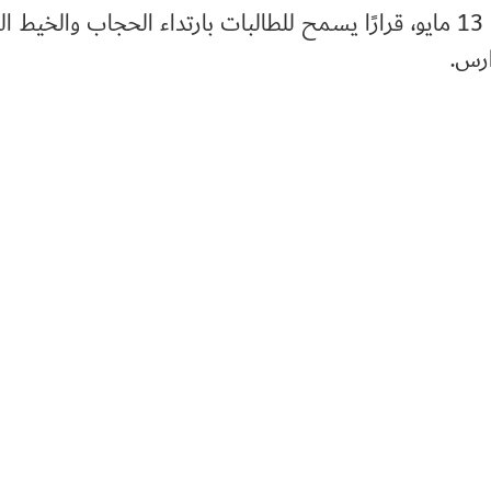
يذكر أن حكومة كارناتاكا قد أصدرت، في 13 مايو، قرارًا يسمح للطالبات بارتداء الحجاب وا
ارس.