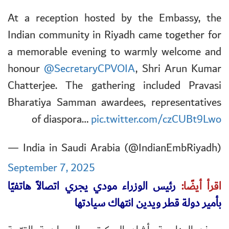
At a reception hosted by the Embassy, the
Indian community in Riyadh came together for
a memorable evening to warmly welcome and
honour
@SecretaryCPVOIA
, Shri Arun Kumar
Chatterjee. The gathering included Pravasi
Bharatiya Samman awardees, representatives
of diaspora…
pic.twitter.com/czCUBt9Lwo
— India in Saudi Arabia (@IndianEmbRiyadh)
September 7, 2025
اقرأ أيضًا:
رئيس الوزراء مودي يجري اتصالاً هاتفيًا
بأمير دولة قطر ويدين انتهاك سيادتها