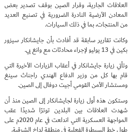
العلاقات الجارية، وقرار الصين بوقف تصدير بعض
المعادن الأرضية النادرة الضرورية في تصنيع العديد
من المنتجات، بما في ذلك السيارات.
وكانت تقارير سابقة قد أفادت بأن جايشانكار سيزور
بكين في 13 يوليو لإجراء محادثات مع وانغ يي.
وتأتي زيارة جايشانكار في أعقاب الزيارات الأخيرة التي
قام بها كل من وزير الدفاع الهندي راجناث سينغ
ومستشار الأمن القومي أجيت دوفال إلى الصين.
وستكون هذه أول زيارة لجايشانكار إلى الصين منذ أن
شهدت العلاقات بين البلدين توترًا شديدًا عقب
المواجهة العسكرية التي اندلعت في عام 2020م على
طول خط السيطرة الفعلية في منطقة لداخ الشرقية.