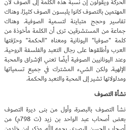
الحركة ويقولون إن نسبة هذه الكلمة إلى الصوف لأن
المهتمين بالتصوف كانوا يلبسون الصوف كثيرًا. وهناك
تفاسير وحجج متباينة لتسمية الصوفية. وهناك
جماعة من المستشرقين، ترى أن الكلمة مأخوذة من
كلمة "صوفيا" اليونانية ومعناه "الحكمة" وحرّفتها
العرب وأطلقوها على رجال التعبد والفلسفة الروحية.
وعند اليونانيين الصوفية أيضًا تعني الإشراق والمحبة
الإلهية. ولكن الشيء المشترك في جميع تسمياتها
ومدلولاتها تشير إلى المحبة والتعبد والحكمة.
نشأة التصوف
نشأ التصوف بالبصرة، وأول من بنى ديرة التصوف
بعض أصحاب عبد الواحد بن زيد (ت 798م) من
أصحاب الحسن البصري رحمه الله. وذكر ابن خلدون