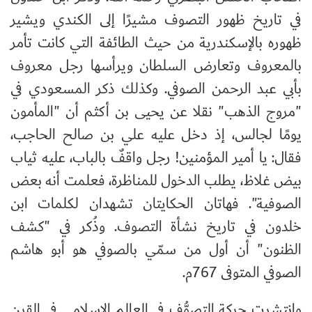
في تاريخ ظهور التصوف مشيرًا إلى الكندي ويشير
ظهوره بالإسكندرية من حيث الطائفة التي كانت تأمر
بالمعروف وتعارض السلطان ويرأسها رجل معروف
بأبي عبد الرحمن الصوفي. وكذلك ذكر المسعودي في
"مروج الذهب" نقلا عن يحيى بن أكثم أن "المأمون
يومًا لجالس، إذ دخل عليه علي بن صالح الحاجب،
فقال: يا أمير المؤمنين! رجل واقفٌ بالباب، عليه ثياب
بيض غلاظ، يطلب الدخول للمناظرة، فعلمت أنه بعض
الصوفية". فهاتان الحكايتان تشهدان لكلمات ابن
خلدون في تاريخ نشأة التصوف. وذُكر في "كشف
الظنون" أن أول من سمّي بالصوفي هو أبو هاشم
الصوفي المتوفى 767م.
وانتشرت حركة التصوُّف في العالم الإسلامي في القرن