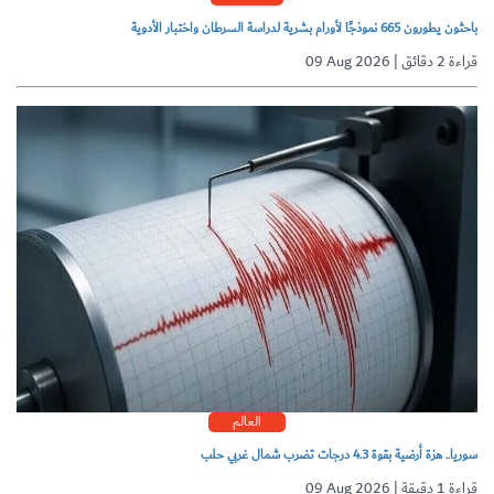
باحثون يطورون 665 نموذجًا لأورام بشرية لدراسة السرطان واختبار الأدوية
09 Aug 2026 | قراءة 2 دقائق
العالم
سوريا.. هزة أرضية بقوة 4.3 درجات تضرب شمال غربي حلب
09 Aug 2026 | قراءة 1 دقيقة