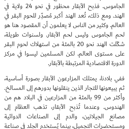
الجاموس. فذبح الأبقار محظور في نحو 24 ولاية في
الهند. ومع ذلك، تُعد الهند أكبر مُصدِّر للحوم البقر في
العالم. وكثير من الناس لا يعلمون أن المقصود هنا هو
لحم الجاموس وليس لحم الأبقار. ولسنوات طويلة،
شكّلت الهند نحو 20 بالمئة من استهلاك لحوم البقر
على مستوى العالم. لكن المسلمين ليسوا في مركز
الدورة الاقتصادية المرتبطة بالأبقار.
ففي بلادنا، يمتلك المزارعون الأبقار بصورة أساسية،
ثم يبيعونها للتجار الذين ينقلونها بدورهم إلى المسالخ.
وأكثر من 99 بالمئة من المزارعين في البلاد هم من
الهندوس. وعندما تُذبح الأبقار، تذهب العظام إلى
مصانع الجيلاتين، والدم إلى الصناعات الدوائية
ومستحضرات التجميل، بينما يُستخدم الجلد في صناعة