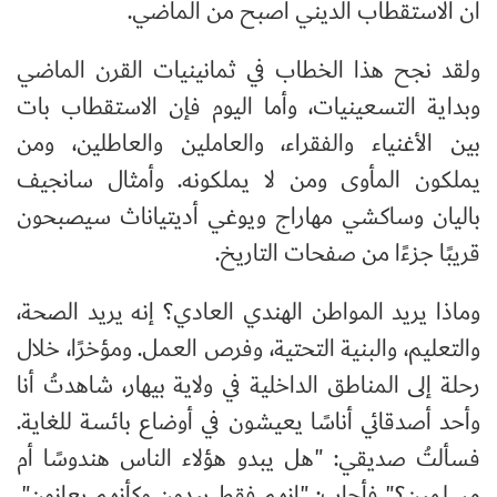
أن الاستقطاب الديني أصبح من الماضي.
ولقد نجح هذا الخطاب في ثمانينيات القرن الماضي
وبداية التسعينيات، وأما اليوم فإن الاستقطاب بات
بين الأغنياء والفقراء، والعاملين والعاطلين، ومن
يملكون المأوى ومن لا يملكونه. وأمثال سانجيف
باليان وساكشي مهاراج ويوغي أديتياناث سيصبحون
قريبًا جزءًا من صفحات التاريخ.
وماذا يريد المواطن الهندي العادي؟ إنه يريد الصحة،
والتعليم، والبنية التحتية، وفرص العمل. ومؤخرًا، خلال
رحلة إلى المناطق الداخلية في ولاية بيهار، شاهدتُ أنا
وأحد أصدقائي أناسًا يعيشون في أوضاع بائسة للغاية.
فسألتُ صديقي: "هل يبدو هؤلاء الناس هندوسًا أم
مسلمين؟" فأجاب: "إنهم فقط يبدون وكأنهم يعانون".