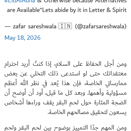
#EidAlAdha
& Otherwise because Alternatives
are Available”Lets abide by it in Letter & Spirit
— zafar sareshwala 🇮🇳 (@zafarsareshwala)
May 18, 2026
ومن أجل الحفاظ على السلام، إذا كنتُ أريد احترام
معتقداتك حتى لو استدعى ذلك التخلي عن بعض
ممارساتي الخاصة، فإن هذا يُعد في نظر الله أعظم
مسؤولية وأهمها. وبعد كل ما قيل، أود أن أوضح أن
الضجة المثارة حول لحم البقر يقف وراءها أشخاص
يسعون لتحقيق مصالحهم الخاصة.
ومن المهم جدًا التمييز بوضوح بين لحم البقر ولحم