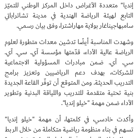
إنديا" متعددة الأغراض داخل المركز الوطني للتميّز
التابع لـهيئة الرياضة الهندية في مدينة تشاتراباتي
سامبهاجيناغار بولاية مهاراشترا، وفق بيان رسمي.
وشهدت المناسبة أيضًا تدشين معدات متطورة لعلوم
الرياضة عالية الأداء، قدّمتها مؤسسة آي. سي. آي.
سي. آي. ضمن مبادرات المسؤولية الاجتماعية
للشركات، بهدف دعم الرياضيين وتعزيز برامج
التدريب الحديثة. ومن المتوقع أن توفّر القاعة الجديدة
بنية تحتية متقدمة للتدريب واللياقة البدنية وتطوير
الأداء ضمن مهمة "خيلو إنديا".
وأكدت خادسي، في كلمتها، أن مهمة "خيلو إنديا"
تسهم في بناء منظومة رياضية متكاملة من خلال الربط