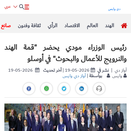
عربي
الهند
العالم
الاقتصاد
الرأي
ثقافة وفنون
صانع ا
رئيس الوزراء مودي يحضر "قمة الهند
والنرويج للأعمال والبحوث" في أوسلو
| آواز دي
نشر في
| 19-05-2026
آخر تحديث
19-05-2026
وايس
بواسطة
|
آواز دي وايس