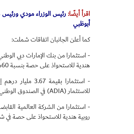
اقرأ أيضًا:
رئيس الوزراء مودي ورئيس دول
أبوظبي
كما أعلن الجانبان اتفاقات شملت:
هندية للاستحواذ على حصة بنسبة 60% في بنك RBL في الهند.
للاستثمار (ADIA) في الصندوق الوطني للاستثمار والبنية التحتية الهندي (NIIF).
روبية هندية للاستحواذ على حصة في شركة SAMMAN CAPITAL في الهند، حسب ما ذكرت وكالة