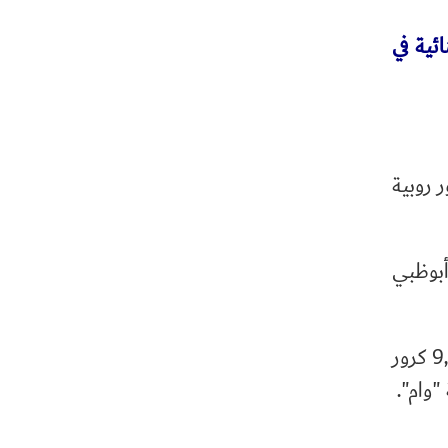
ئية في
وطني بقيمة 11.02 مليار درهم إماراتي – ما يعادل 28,300 كرور روبية
ة من جهاز أبوظبي
- استثمارا من الشركة العالمية القابضة (IHC) بقيمة 3.67 مليار درهم إماراتي – ما يعادل 9,440 كرور