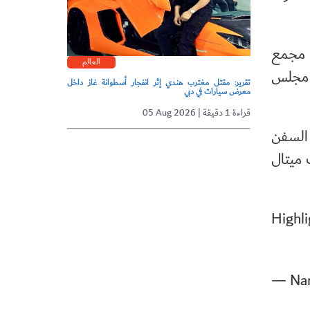
ء مجمع
العالم
س مجلس
تقرير: مقتل مغترب هندي إثر انفجار أسطوانة غاز داخل
معرض سيارات في دبي
05 Aug 2026 | قراءة 1 دقيقة
 السفن
 ميتال
Highl
— Nar