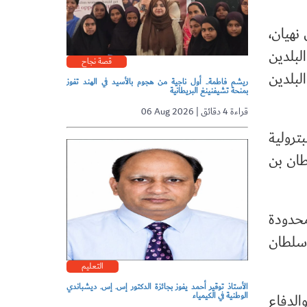
نهيان،
لبلدين
قصة نجاح
لبلدين
ريشم فاطمة.. أول ناجية من هجوم بالأسيد في الهند تفوز
بمنحة تشيفنينغ البريطانية
06 Aug 2026 | قراءة 4 دقائق
ترولية
طان بن
محدودة
 سلطان
التعليم
الأستاذ توقير أحمد يفوز بجائزة الدكتور إس. إس. ديشباندي
الدفاع
الوطنية في الكيمياء