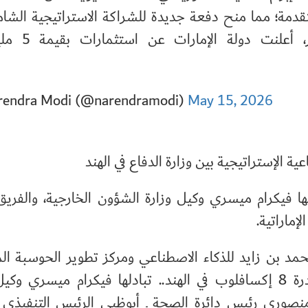
تقدمة؛ مما منح دفعة جديدة للشراكة الاستراتيجية الشام
علنت دولة الإمارات عن استثمارات بقيمة 5 مليارات…
endra Modi (@narendramodi)
May 15, 2026
دلها فيكرام ميسري وكيل وزارة الشؤون الخارجية، والفريق
إماراتية.
مجموعة G42 وجامعة محمد بن زايد للذكاء الاصطناعي ومركز تطوير الحوسبة 
بشأن إنشاء مجمع حوسبة فائقة بقدرة 8 إكسافلوب في الهند.. تبادلها فيكرام ميسري 
لمنصوري رئيس دائرة الصحة ـ أبوظبي الرئيس التنفيذي