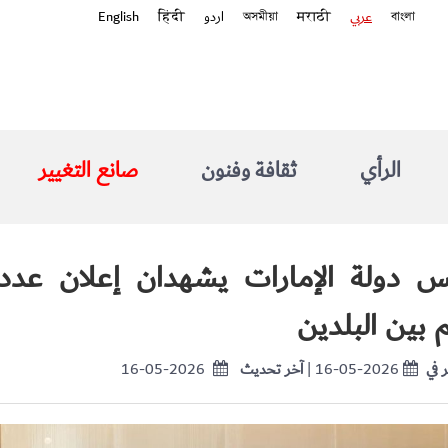
বাংলা
عربي
मराठी
অসমীয়া
اردو
हिंदी
English
الرأي
ثقافة وفنون
صانع التغيير
س دولة الإمارات يشهدان إعلان عدد
 بين البلدين
 في
| 16-05-2026
آخر تحديث
16-05-2026