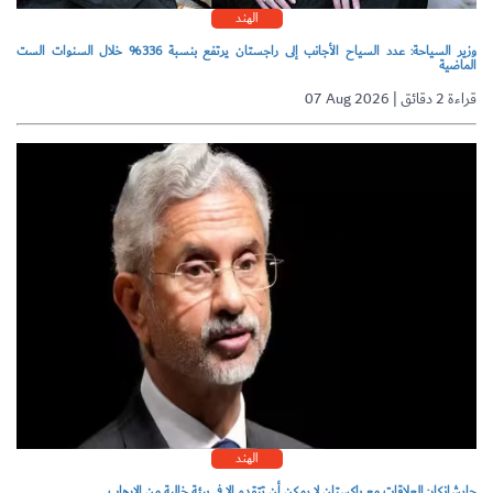
الهند
وزير السياحة: عدد السياح الأجانب إلى راجستان يرتفع بنسبة 336% خلال السنوات الست
الماضية
07 Aug 2026 | قراءة 2 دقائق
الهند
جايشانكار: العلاقات مع باكستان لا يمكن أن تتقدم إلا في بيئة خالية من الإرهاب