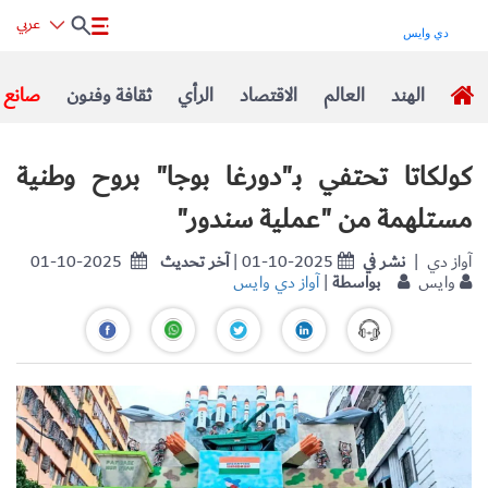
عربي
الهند
العالم
الاقتصاد
الرأي
ثقافة وفنون
صانع ا
كولكاتا تحتفي بـ"دورغا بوجا" بروح وطنية
مستلهمة من "عملية سندور"
| آواز دي
نشر في
| 01-10-2025
آخر تحديث
01-10-2025
وايس
بواسطة
|
آواز دي وايس