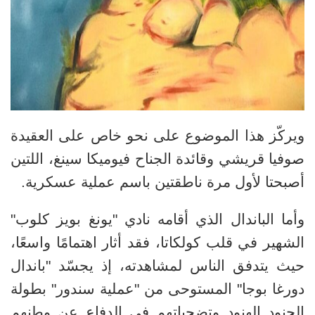
ويركّز هذا الموضوع على نحو خاص على العقيدة
صوفيا قريشي وقائدة الجناح فيوميكا سينغ، اللتين
أصبحتا لأول مرة ناطقتين باسم عملية عسكرية
.
وأما الباندال الذي أقامه نادي "يونغ بويز كلوب"
الشهير في قلب كولكاتا، فقد أثار اهتمامًا واسعًا،
حيث يتدفق الناس لمشاهدته، إذ يجسّد "باندال
دورغا بوجا" المستوحى من "عملية سندور" بطولة
الجنود الهنود وتضحياتهم في الدفاع عن وطنهم