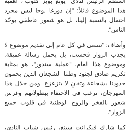
المنظم الرئيس لنادي "يونغ بويز كلوب"، أهمية
هذا الموضوع قائلاً: "إن دورغا بوجا ليس مجرد
احتفال بالنسبة إلينا، بل هو شعور عاطفي يوحّد
الناس
."
وأضاف: "نسعى في كل عام إلى تقديم موضوع لا
يجذب الزوار فحسب، بل يحمل رسالة عميقة.
وموضوع هذا العام، "عملية سندور"، هو بمثابة
تكريم صادق لجنود وطننا الشجعان الذين يحمون
حدودنا بشجاعة وتفانٍ لا يتزعزع. ومن خلال هذا
المهرجان، نرغب في الاحتفاء ببطولاتهم وغرس
شعور بالفخر والروح الوطنية في قلوب جميع
الزوار
."
كما شارك فيكرانت سينغ، رئيس شباب النادي،