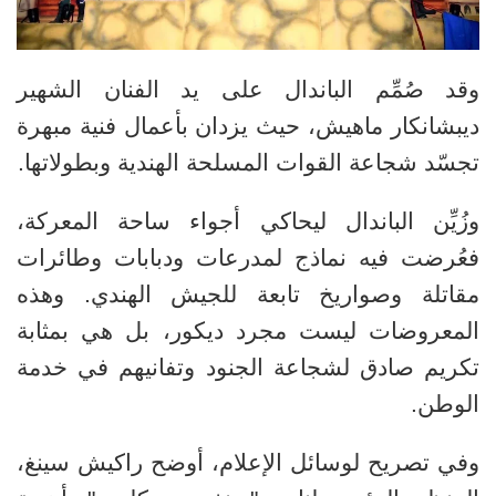
وقد صُمِّم الباندال على يد الفنان الشهير
ديبشانكار ماهيش، حيث يزدان بأعمال فنية مبهرة
تجسّد شجاعة القوات المسلحة الهندية وبطولاتها
.
وزُيِّن الباندال ليحاكي أجواء ساحة المعركة،
فعُرضت فيه نماذج لمدرعات ودبابات وطائرات
مقاتلة وصواريخ تابعة للجيش الهندي. وهذه
المعروضات ليست مجرد ديكور، بل هي بمثابة
تكريم صادق لشجاعة الجنود وتفانيهم في خدمة
الوطن
.
وفي تصريح لوسائل الإعلام، أوضح راكيش سينغ،