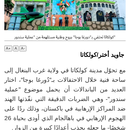
كولكاتا تحتفي بـ"دورغا بوجا" بروح وطنية مستلهمة من "عملية سندور"
A+
A
A-
جاويد أختر/كولكاتا
مع تحوّل مدينة كولكاتا في ولاية غرب البنغال إلى
ساحة فنية خلال الاحتفالات بـ"دُورغا بوجا"، اختار
العديد من الباندالات أن يحمل موضوع "عملية
سندور"- وهي الضربات الدقيقة التي نفّذتها الهند
ضد المراكز الإرهابية في باكستان، وذلك ردًا على
الهجوم الإرهابي في باهالجام الذي أودى بحياة 26
شخصًا- ما جعله يجذب أعدادًا كبيرة من الزوار
.