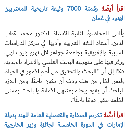
اقرأ أيضًا:
رقمنة 7000 وثيقة تاريخية للمغتربين
الهنود في عُمان
وألقى المحاضرةَ الثانية الأستاذ الدكتور محمد قطب
الدين، أستاذ اللغة العربية وأدبها في مركز الدراسات
العربية والإفريقية بجامعة جواهر لال نهرو بنيو دلهي،
وركّز فيها على منهجية البحث العلمي والالتزام بالجدية،
لافتًا إلى أن "البحث والتحقيق من أهم الأمور في الحياة،
وليس لكل من هبّ ودبّ أن يكون باحثًا، ومن اللازم
للباحث أن يقوم ببحثه بمنتهى الأمانة والباحث بمعنى
الكلمة يبقى دومًا باحثًا".
اقرأ أيضًا:
تكريم السفارة والقنصلية العامة للهند بدولة
الإمارات في الدورة الخامسة لجائزة وزير الخارجية