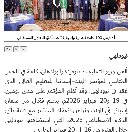
أكثر من 100 جامعة هندية وإسبانية تبحث آفاق التعاون المستقبلي
A+
A
A-
نيودلهي
ألقى وزير التعليم، دهارميندرا برادهان، كلمة في الحفل
الختامي لمؤتمر الهند–إسبانيا للتعليم العالي الذي
عُقد في نيودلهي. وقد نُظم المؤتمر على مدى يومين،
في 19 و20 فبراير 2026م، بدعم فعّال من سفارة
إسبانيا في الهند. وتزامن انعقاد المؤتمر مع قمة تأثير
الذكاء الاصطناعي 2026، التي استضافتها نيودلهي
خلال الفترة من 16 إلى 20 فبراير الجاري.