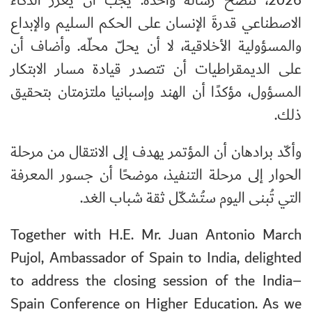
2026، تتضح رسالة واحدة: يجب أن يعزّز الذكاء
الاصطناعي قدرةَ الإنسان على الحكم السليم والإبداع
والمسؤولية الأخلاقية، لا أن يحلّ محلّه. وأضاف أن
على الديمقراطيات أن تتصدر قيادة مسار الابتكار
المسؤول، مؤكدًا أن الهند وإسبانيا ملتزمتان بتحقيق
ذلك.
وأكّد برادهان أن المؤتمر يهدف إلى الانتقال من مرحلة
الحوار إلى مرحلة التنفيذ، موضحًا أن جسور المعرفة
التي تُبنى اليوم ستُشكّل ثقة شباب الغد.
Together with H.E. Mr. Juan Antonio March
Pujol, Ambassador of Spain to India, delighted
to address the closing session of the India–
Spain Conference on Higher Education. As we