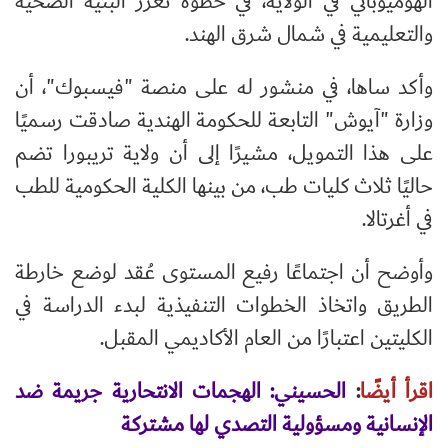
الهوميوباثي في الولاية، في خطوة تعزّز البنية الصحية
والتعليمية في شمال شرق الهند.
وأكد ساها، في منشور له على منصة "فيسبوك"، أن
وزارة "آيوش" التابعة للحكومة الهندية صادقت رسميًا
على هذا التمويل، مشيرًا إلى أن ولاية تريبورا تضم
حاليًا ثلاث كليات طب، من بينها الكلية الحكومية للطب
في أغرتالا.
وأوضح أن اجتماعًا رفيع المستوى عُقد لوضع خارطة
الطريق واتخاذ الخطوات التنفيذية لبدء الدراسة في
الكليتين اعتبارًا من العام الأكاديمي المقبل.
اقرأ أيضًا
:
الحسيني: الهجمات الانتحارية جريمة ضد
الإنسانية ومسؤولية التصدي لها مشتركة