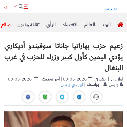
عربي
الهند
العالم
الاقتصاد
الرأي
ثقافة وفنون
صانع ا
زعيم حزب بهاراتيا جاناتا سوفيندو أديكاري
يؤدي اليمين كأول كبير وزراء للحزب في غرب
البنغال
| آواز دي
نشر في
| 09-05-2026
آخر تحديث
09-05-2026
وايس
بواسطة
|
آواز دي وايس