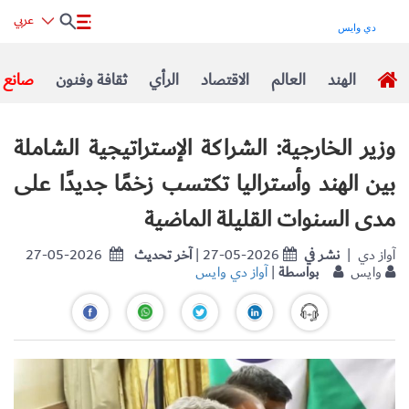
عربي
الهند
العالم
الاقتصاد
الرأي
ثقافة وفنون
صانع ا
وزير الخارجية: الشراكة الإستراتيجية الشاملة
بين الهند وأستراليا تكتسب زخمًا جديدًا على
مدى السنوات القليلة الماضية
| آواز دي
نشر في
| 27-05-2026
آخر تحديث
27-05-2026
وايس
بواسطة
|
آواز دي وايس