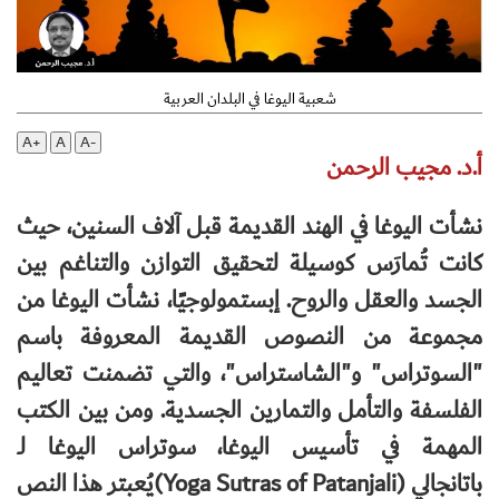
شعبية اليوغا في البلدان العربية
A+
A
A-
أ.د. مجيب الرحمن
نشأت اليوغا في الهند القديمة قبل آلاف السنين، حيث
كانت تُمارَس كوسيلة لتحقيق التوازن والتناغم بين
الجسد والعقل والروح. إبستمولوجيًا، نشأت اليوغا من
مجموعة من النصوص القديمة المعروفة باسم
"السوتراس" و"الشاستراس"، والتي تضمنت تعاليم
الفلسفة والتأمل والتمارين الجسدية. ومن بين الكتب
المهمة في تأسيس اليوغا، سوتراس اليوغا لـ
باتانجالي
(Yoga Sutras of Patanjali)
يُعبتر هذا النص