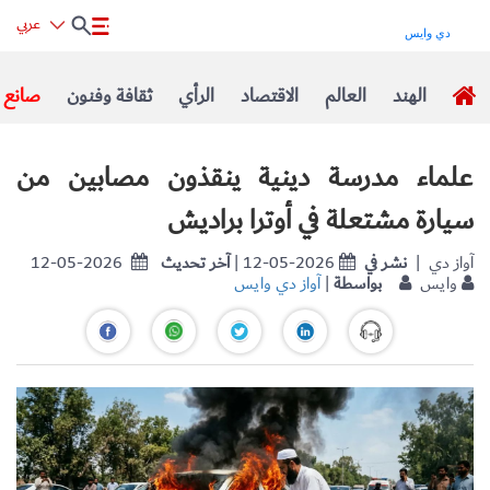
عربي
الهند
العالم
الاقتصاد
الرأي
ثقافة وفنون
صانع ا
علماء مدرسة دينية ينقذون مصابين من
سيارة مشتعلة في أوترا براديش
| آواز دي
نشر في
| 12-05-2026
آخر تحديث
12-05-2026
وايس
بواسطة
|
آواز دي وايس