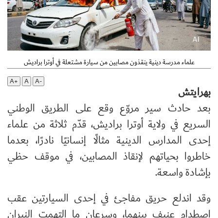
علماء مدرسة دينية ينقذون مصابين من سيارة مشتعلة في أوترا براديش
A+
A
A-
بهرايتش
بعد حادث سير مروّع وقع على الطريق الوطني
السريع في ولاية أوترا براديش، قدّم ثلاثة من علماء
إحدى المدارس الدينية مثالًا إنسانيًا نادرًا، بعدما
خاطروا بحياتهم لإنقاذ المصابين، في موقف حظي
بإشادة واسعة.
وقد اندلع حريق مفاجئ في إحدى السيارتين عقب
اصطدام عنيف بينهما، وسرعان ما التهمت النيران