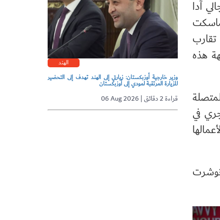
لي آدا
تماسكت
تقارب
هة هذه
الهند
وزير خارجية أوزبكستان: زيارتي إلى الهند تهدف إلى التحضير
للزيارة المرتقبة لمودي إلى أوزبكستان
متصلة
06 Aug 2026 | قراءة 2 دقائق
ري في
أعمالها
ونوشرت