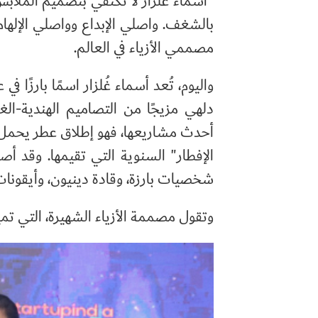
"أسماء غُلزار لا تكتفي بتصميم الملا
بالشغف. واصلي الإبداع وواصلي الإلهام
مصممي الأزياء في العالم.
واليوم، تُعد أسماء غُلزار اسمًا بارزًا
دلهي مزيجًا من التصاميم الهندية-الغر
أحدث مشاريعها، فهو إطلاق عطر يحمل تو
الإفطار" السنوية التي تقيمها. وقد أ
شخصيات بارزة، وقادة دينيون، وأيقونات
وتقول مصممة الأزياء الشهيرة، التي تمي