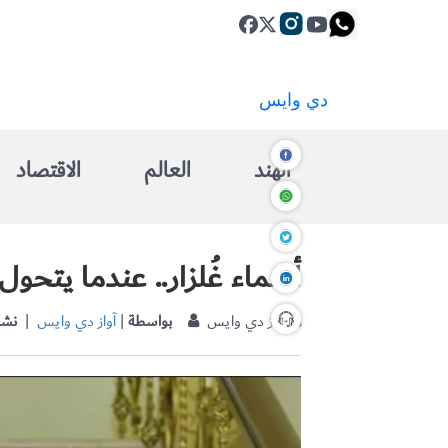
الهند
العالم
الاقتصاد
أسماء غُلزار.. عندما يتحو
| آواز دي وايس
بواسطة
|
آواز دي وايس
نشر