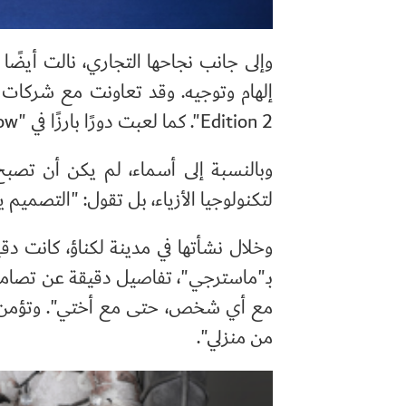
وإلى جانب نجاحها التجاري، نالت أيضًا ت
إلهام وتوجيه. وقد تعاونت مع شركات إ
Edition 2
". كما لعبت دورًا بارزًا في "
how
وبالنسبة إلى أسماء، لم يكن أن تص
لتكنولوجيا الأزياء، بل تقول: "التصميم
وخلال نشأتها في مدينة لكناؤ، كانت دق
بـ"ماسترجي"، تفاصيل دقيقة عن تصامي
مع أي شخص، حتى مع أختي". وتؤمن بأن
من منزلي".