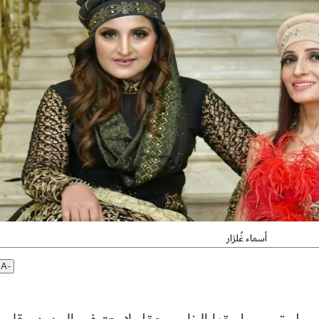
أسماء غُلزار
A-