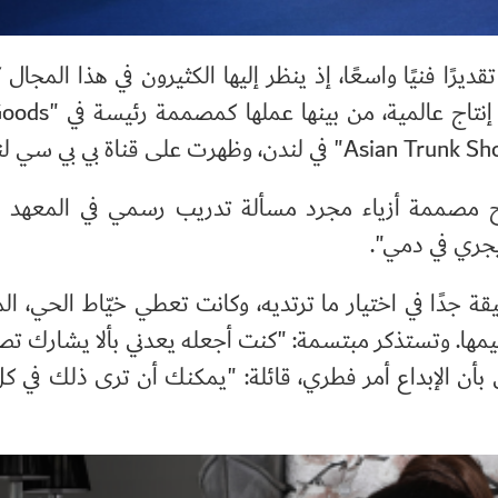
قديرًا فنيًا واسعًا، إذ ينظر إليها الكثيرون في هذا المجا
نتاج عالمية، من بينها عملها كمصممة رئيسة في "
Goods
Asian Trunk S
" في لندن، وظهرت على قناة بي بي سي لن
بح مصممة أزياء مجرد مسألة تدريب رسمي في المعهد ا
 يجري في دمي".
يقة جدًا في اختيار ما ترتديه، وكانت تعطي خيّاط الحي، ا
مها. وتستذكر مبتسمة: "كنت أجعله يعدني بألا يشارك ت
 الإبداع أمر فطري، قائلة: "يمكنك أن ترى ذلك في كل