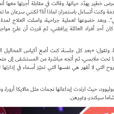
خطير يهدّد حياتها. وقالت في مقابلة أجرتها معها أنجا
ة وكنت أتساءل باستمرار: لماذا أنا؟ لكنني سرعان ما 
". وبعد خضوعها لعملية جراحية، واصلت العلاج لمدة 
ان أحد أفراد العائلة يرافقني، ثم قررت أن عليّ مواج
 وتقول: «بعد كل جلسة، كنت أضع أكياس المحاليل ال
تحت ملابسي، ثم أتجه مباشرة من المستشفى إلى متج
روح التي لا تُقهر هي نفسها التي تميّز أسماء في إدارتها ل
وليوود، حيث ارتدت إبداعاتها نجمات مثل مالايكا أرورا، 
وشاما سيكندر، وغيرهن.