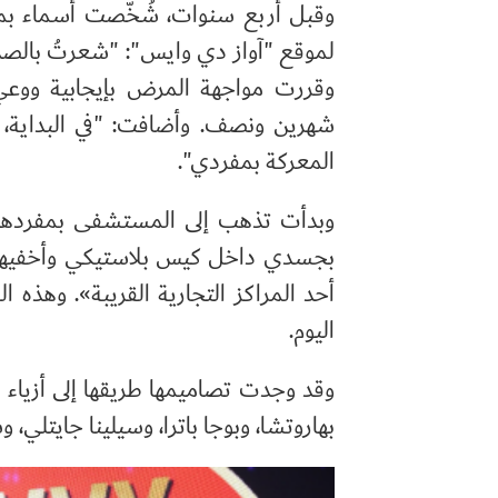
وقبل أربع سنوات، شُخّصت أسماء بمرض 
لموقع "آواز دي وايس": "شعرتُ بالصدم
وقررت مواجهة المرض بإيجابية ووعي
شهرين ونصف. وأضافت: "في البداية، ك
المعركة بمفردي".
وبدأت تذهب إلى المستشفى بمفردها.
بجسدي داخل كيس بلاستيكي وأخفيها 
أحد المراكز التجارية القريبة». وهذه ال
اليوم.
وقد وجدت تصاميمها طريقها إلى أزياء ب
بهاروتشا، وبوجا باترا، وسيلينا جايتلي، 