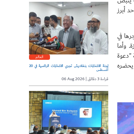
ب ينبض
د أبرز
جرها في
. وأما
 "دعوة
العالم
 يحضره
لجنة الانتخابات: بنغلاديش تجري الانتخابات الرئاسية في 20
أغسطس
06 Aug 2026 | قراءة 3 دقائق