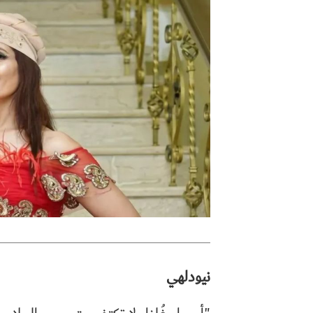
نيودلهي