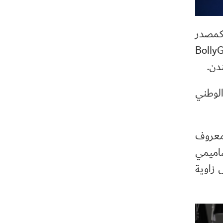
ل كمصدر
Bolly
دن.
لوطني
لمعروف
صاميمي
 زاوية