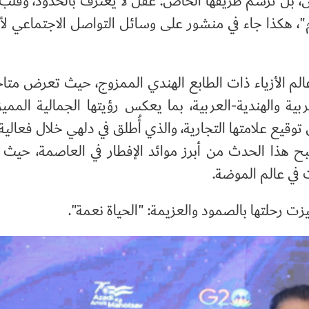
بس، بل ترسم طريقها الخاص. عقل لا يعترف بالحدود، وقل
"، هكذا جاء في منشور على وسائل التواصل الاجتماعي لأح
 في عالم الأزياء ذات الطابع الهندي الممزوج، حيث تعرض متا
بية والهندية-العربية، بما يعكس رؤيتها الجمالية المميزة
قيع علامتها التجارية، والذي أُطلق في دلهي خلال فعالية
صبح هذا الحدث من أبرز موائد الإفطار في العاصمة، حيث
 في عالم الموضة.
زت رحلتها بالصمود والعزيمة: "الحياة نعمة".