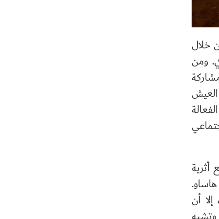
ن خلال
ي. ومن
مشاركة
العيش
الفعالة
جتماعي
 أثرية
هاساو.
إلا أن
 وتشبه