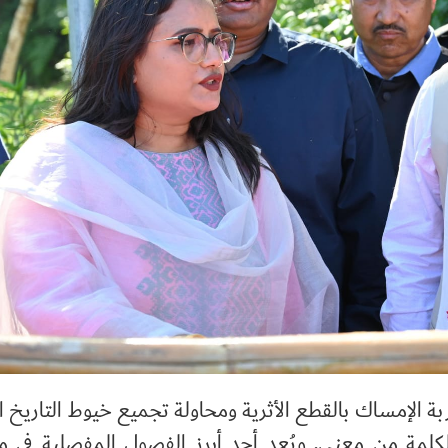
 الإمساك بالقطع الأثرية ومحاولة تجميع خيوط التاريخ ال
لكلمة من معنى. ويُعد أحد أبرز الفصول المفصلية في م