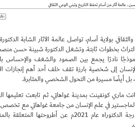
ن.. عالمة آثار من آسام تحفظ التاريخ وتبني الوعي الثقافي
A-
لثقافي بولاية آسام، تواصل عالمة الآثار الشابة الدكتورة
لتراث بخطوات ثابتة. وتشغل الدكتورة شبينة حسن منصب
نموذجًا نادرًا يجمع بين الصمود والشغف والإحساس بال
إنسان إلى شخصية بارزة تقف خلف أحد أهم إنجازات ال
ا، بل أيضًا مسيرة من التحول الشخصي والمثابرة.
ماري كونفينت بمدينة غواهاتي، ثم تابعت تعليمها الع
لماجستير في علم الإنسان من جامعة غواهاتي مع تخصص 
آثار ما قبل التاريخ المتقدم. ونالت درجة الدكتوراه عام 2021م عن أطروحتها الم