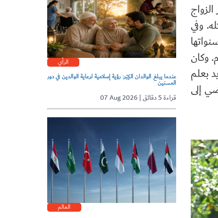
الزواج
ه. وفي
سنواتها
. وكان
الرأي
د بعلم
عندما يبلغ الوالدان الكِبَر: رؤية إسلامية لرعاية الوالدين في دور
المسنين
ضي إلى
07 Aug 2026 | قراءة 5 دقائق
العالم