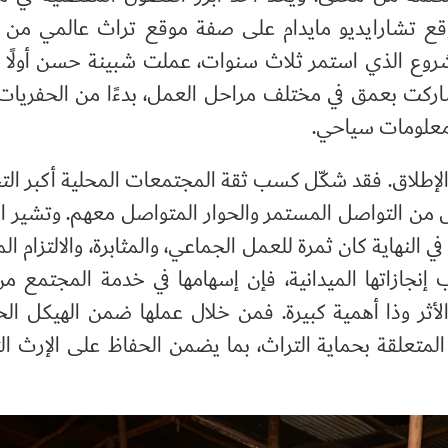
قع تشارايديو مايدام على صفة موقع تراث عالمي من 
و 2024م. وخلال المشروع الذي استمر ثلاث سنوات، عملت شبينة حسن أولً
اركت بعمق في مختلف مراحل العمل، بدءًا من الحفريات 
 معلومات سياحي.
الإطلاق. فقد شكّل كسب ثقة المجتمعات المحلية أكبر الت
 من التواصل المستمر والحوار المتواصل معهم. وتشير ال
النهاية كان ثمرة للعمل الجماعي، والمثابرة، والالتزام ا
ب إنجازاتها الميدانية، فإن إسهامها في خدمة المجتمع م
 الأثر وذا أهمية كبيرة. فمن خلال عملها ضمن الهيكل ال
المتعلقة بحماية التراث، بما يضمن الحفاظ على الإرث ال