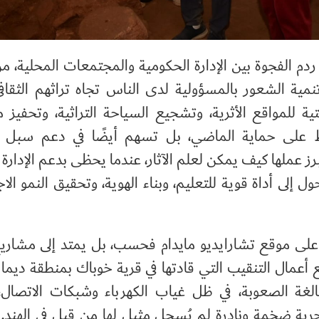
م الفجوة بين الإدارة الحكومية والمجتمعات المحلية، م
مية الشعور بالمسؤولية لدى الناس تجاه تراثهم الثقاف
ية للمواقع الأثرية، وتشجيع السياحة التراثية، وتحفيز 
قط على حماية الماضي، بل تسهم أيضًا في دعم سبل 
برز عملها كيف يمكن لعلم الآثار، عندما يحظى بدعم الإدارة 
 إلى أداة قوية للتعليم، وبناء الهوية، وتحقيق النمو الا
لى موقع تشارايديو مايدام فحسب، بل يمتد إلى مشاريع
ع أعمال التنقيب التي قادتها في قرية خوباك بمنطقة ديما 
لغة الصعوبة، في ظل غياب الكهرباء وشبكات الاتصال، 
ة ضخمة ونادرة لم يُسجل مثيل لها من قبل في الهند.