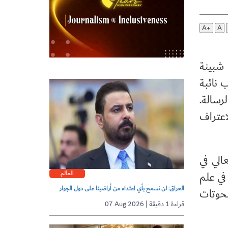
A+
A
 شبينة
 نائبة
رسالة.
اعتراف
الي في
العالم
في علم
العراق: لن نسمح بأي اعتداء من أراضينا على دول الجوار
تعلقة بالمنحوتات
07 Aug 2026 | قراءة 1 دقيقة