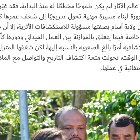
م الآثار لم يكن طموحًا مخططًا له منذ البداية. فقد غيّر 
كضرورة لبناء مسيرة مهنية تحول تدريجيًا إلى شغف عمرها كل
آثار في ولاية آسام بصفتها مسؤولة للاستكشافات الأثرية، إلا أن 
خاصة فيما يتعلق بالموازنة بين العمل الميداني ودورها كأم
افية أمرًا بالغ الصعوبة بالنسبة إليها، لكن شغفها المتزاي
ور الوقت، تحولت متعة اكتشاف التاريخ والتواصل مع الما
فانية في عملها.