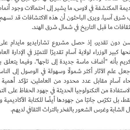
قديمة المكتشفة في لاوس، ما يشير إلى احتمالات وجود أنما
 شرق آسيا. ويرى الباحثون أن هذه الاكتشافات قد تسهم
ثقافات ما قبل التاريخ في شمال شرق الهند.
سن دون تقدير، إذ حصل مشروع تشارايديو مايدام على 
كبير الوزراء لولاية آسام تقديرًا للتميّز في الإدارة العا
ا التكريم بأنه "أضاف ماسة جديدة إلى تاجها". وفيما يتعلق 
عل علم الآثار أكثر شمولًا وسهولة في الوصول إلى النا
ختلف أنحاء آسام مقابل عدد محدود من العاملين، تؤكد أهمية
استفادة من التكنولوجيا الحديثة في جهود الحفاظ على الترا
، بل تكرّس جانبًا من جهودها أيضًا للكتابة الأكاديمية وا
ل الشابة وغرس الشعور بالفخر بالتراث الثقافي لديهم.