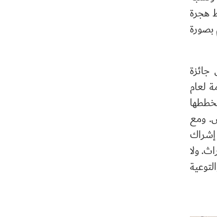
ط هجرة
 بصورة
جائزة
مة لعام
بخططها
س. ومع
 إشراك
ث. ولا
لتوعية