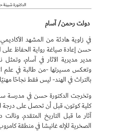
الدكتورة شبينة حس
دولت رحمن/ آسام
في زاوية هادئة من المشهد الأكاديمي وا
حسن إعادة صياغة رواية الحفاظ على ا
مدير مديرية الآثار في آسام، وتمثل 
وتعكس مسيرتها -من طالبة في علم ال
بالتراث في الهند- ليس فقط نجاحًا مهنيً
وتخرجت الدكتورة حسن في مدرسة سانت 
كلية كوتون، قبل أن تحصل على درجة ا
الصخرية للإله غانيشا في منطقة كامروب.