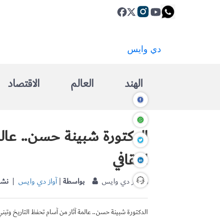
الهند
العالم
الاقتصاد
الدكتورة شبينة حسن.. عال
الثقافي
| آواز دي وايس
بواسطة
|
آواز دي وايس
نشر