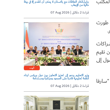
 لمكتب
جايشانكار: العلاقات مع باكستان لا يمكن أن تتقدم إلا في بيئة
خالية من الإرهاب
07 Aug 2026 | قراءة 2 دقائق
ا طورت
.
شراكات
أن نقيم
ول إلى
الهند
وزير التعليم يدعو إلى تعزيز التعاون بين دول بريكس لبناء
أنظمة تعليمية قادرة على الصمود ومبتكرة ومستدامة
 "سارفا
07 Aug 2026 | قراءة 2 دقائق