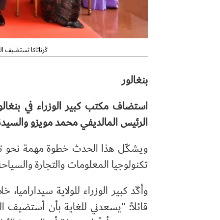
كَرناتاكا تستضيف ال
بنغالور
استضاف مكتب
كبير
الوزراء في بنغال
الرئيس المالديفي محمد مويزو والسيدة ا
ويشكّل هذا الحدث خطوة مهمة نحو تعزيز
تكنولوجيا المعلومات والتجارة والسياحة
وأكّد كبير الوزراء للولاية سيداراميا
قائلاً: "يسعدني للغاية بأن أستضيف ال