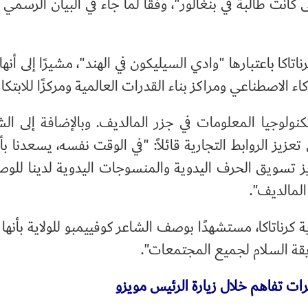
 كانت طالبة في بنغالور"، وفقًا لما جاء في البيان الرسمي
تاكا باعتبارها "وادي السيليكون في الهند"، مشيرًا إلى أنه
 الاصطناعي ومراكز بناء القدرات العالمية ومركزًا للابتكار
ولوجيا المعلومات في جزر المالديف. وبالإضافة إلى ال
 تعزيز الروابط التجارية قائلاً: "في الوقت نفسه، يسعدنا ب
ز تسويق الحرف اليدوية والمنسوجات اليدوية لدينا للوص
المالديف".
ية كرناتاكا، مستشهدًا بوصف الشاعر كوفييمبو للولاية بأنها
ديقة السلام لجميع المجتمعات".
رات تفاهم خلال زيارة الرئيس مويزو