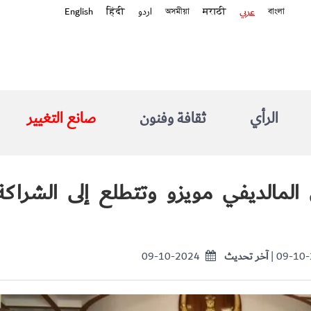
বাংলা
عربي
मराठी
অসমীয়া
اردو
हिंदी
English
الرأي
ثقافة وفنون
صانع التغيير
 المالديفي مويزو وتتطلع إلى الشراك
| 09-10
آخر تحديث
09-10-2024