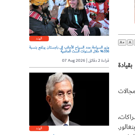
الهند
A+
A
وزير السياحة: عدد السياح الأجانب إلى راجستان يرتفع بنسبة
336% خلال السنوات الست الماضية
07 Aug 2026 | قراءة 2 دقائق
بقيادة
مجالات
راكات،
غالور.
الهند