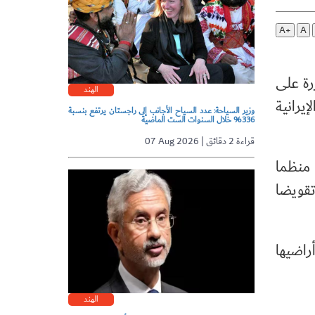
A+
A
رة على
الهند
يرانية
وزير السياحة: عدد السياح الأجانب إلى راجستان يرتفع بنسبة
336% خلال السنوات الست الماضية
07 Aug 2026 | قراءة 2 دقائق
 منظما
تقويضا
راضيها
الهند