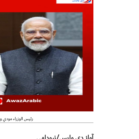
رئيس الوزراء مودي وأم
آواز دي وايس/نيودلهي