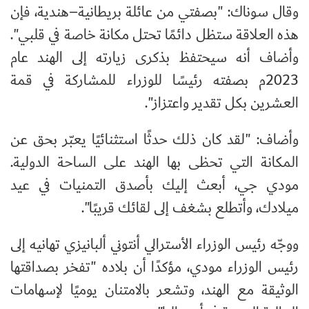
وقال سوناك: "بصفتي من عائلة بريطانية–هندية، فإن
هذه العلاقة ستظل دائمًا تحتل مكانة خاصة في قلبي".
وأضاف أنه سيحتفظ بذكرى زيارته إلى الهند عام
2023م بصفته رئيسًا للوزراء للمشاركة في قمة
العشرين بكل تقدير واعتزاز".
وأضاف: "لقد كان ذلك حدثًا استثنائيًا يعبّر بحق عن
المكانة التي تحظى بها الهند على الساحة الدولية.
مودي جي، أبعث إليك بأصدق التمنيات في عيد
ميلادك، وأتطلع بشغف إلى لقائك قريبًا".
ووجّه رئيس الوزراء الأسترالي أنتوني ألبانيزي تهانيه إلى
رئيس الوزراء مودي، مؤكدًا أن بلاده "تفخر بصداقتها
الوثيقة مع الهند، وتشعر بالامتنان يوميًا لإسهامات