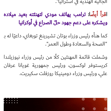
الجالية الهندية في أستراليا".
ا
قرأ أيضً
ا:
ترامب يهاتف مودي لتهنئته بعيد ميلاده
ويشكره على دعم جهود حلّ الصراع في أوكرانيا
كما هنأه رئيس وزراء بوتان تشيرينغ توبغاي، داعيًا له بـ
"الصحة والسعادة وطول العمر".
وشملت قائمة المهنئين كلًا من رئيس وزراء نيوزيلندا
كريستوفر لوكسون، ورئيس جمهورية غويانا عرفان
علي، ورئيس وزراء دومينيكا روزفلت سكيريت.