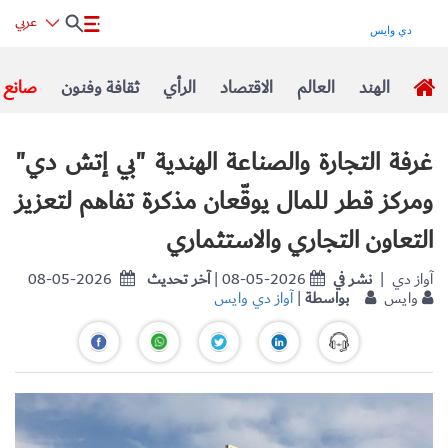
عربي
الهند
العالم
الاقتصاد
الرأي
ثقافة وفنون
صانع ا
غرفة التجارة والصناعة الهندية "بي إتش دي"
ومركز قطر للمال يوقّعان مذكرة تفاهم لتعزيز
التعاون التجاري والاستثماري
| آواز دي
نشر في
| 08-05-2026
آخر تحديث
08-05-2026
وايس
بواسطة
|
آواز دي وايس