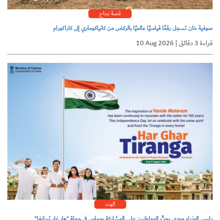
قصة نجاح
صوفية خان تسجل رقمًا قياسيًا عالميًا بالركض من كانياكوماري إلى كاراكورام
10 Aug 2026 | قراءة 3 دقائق
الهند
رئيس الوزراء مودي يحثّ المواطنين على المشاركة بحماس في حملة "هار غار تيرانغا"