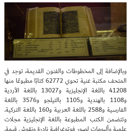
وبالإضافة إلى المخطوطات والفنون القديمة، توجد في
المتحف مكتبة غنية تحوي 62772 كتابًا مطبوعًا منها
41208 باللغة الإنجليزية و13027 باللغة الأردية
و1108 بالهندية و1105 بالتيلجو و3576 باللغة
الفارسية و2588 باللغة العربية و160 باللغة التركية.
وتتضمن الكتب المطبوعة باللغة الإنجليزية مجلات
علمية وألبومات لصور فوتوغرافية نادرة ونقوش قيمة.