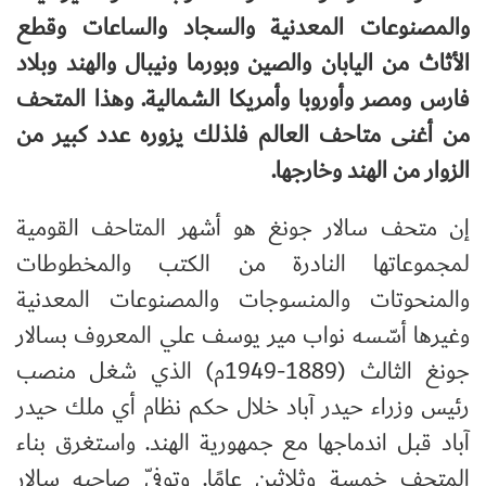
والمصنوعات المعدنية والسجاد والساعات وقطع
الأثاث من اليابان والصين وبورما ونيبال والهند وبلاد
فارس ومصر وأوروبا وأمريكا الشمالية. وهذا المتحف
من أغنى متاحف العالم فلذلك يزوره عدد كبير من
الزوار من الهند وخارجها.
إن متحف سالار جونغ هو أشهر المتاحف القومية
لمجموعاتها النادرة من الكتب والمخطوطات
والمنحوتات والمنسوجات والمصنوعات المعدنية
وغيرها أسّسه نواب مير يوسف علي المعروف بسالار
جونغ الثالث (1889-1949م) الذي شغل منصب
رئيس وزراء حيدر آباد خلال حكم نظام أي ملك حيدر
آباد قبل اندماجها مع جمهورية الهند. واستغرق بناء
المتحف خمسة وثلاثين عامًا. وتوفّي صاحبه سالار