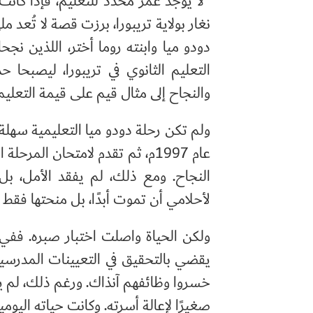
"لا يوجد عمر محدد للتعليم، فإذا كانت
نغار بولاية تريبورا، برزت قصة لا تُعد
دودو ميا وابنته روما أختر، اللذين نج
التعليم الثانوي في تريبورا، ليصبحا 
والنجاح إلى مثال قيم على قيمة التعليم 
ولم تكن رحلة دودو ميا التعليمية سهلة 
النجاح. ومع ذلك، لم يفقد الأمل، بل
لأحلامي أن تموت أبدًا، بل منحتها فقط 
خسروا وظائفهم آنذاك. ورغم ذلك، لم يفقد
صغيرًا لإعالة أسرته. وكانت حياته الي