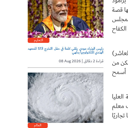
برامود
ها قصة
 لمجلس
الكفاح
التعليم
رئيس الوزراء مودي يلقي كلمة في حفل التخرج الـ57 للمعهد
لعاشر)
الهندي للتكنولوجيا بدلهي
عشر) عام 1999م، لكنه لم يتمكن من
08 Aug 2026 | قراءة 2 دقائق
م أسمح
محكمة العليا
بولاية تريبورا. وكان دودو ميا واحدًا من بين نحو 10 آلاف معلم
تجاريًا
العالم