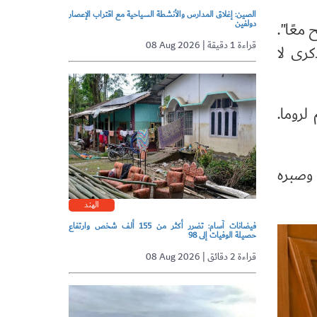
الصين: إغلاق المدارس والأنشطة السياحية مع اقتراب الإعصار
دولفين
 معًا".
08 Aug 2026 | قراءة 1 دقيقة
كرى لا
لروما.
 وصبره
الهند
فيضانات آسام: تضرر أكثر من 155 ألف شخص وارتفاع
حصيلة الوفيات إلى 98
08 Aug 2026 | قراءة 2 دقائق