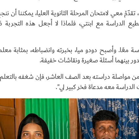
 تقدّمْ معي لامتحان المرحلة الثانوية العليا، يمكننا أن ننجح
طيع الدراسة مع ابنتي، فلماذا لا أجعل هذه التجربة ذ
سة معًا. وأصبح دودو ميا، بخبرته وانضباطه، بمثابة معلم 
دور بينهما أسئلة صغيرة ونقاشات خفيفة.
من مواصلة دراسته بعد الصف العاشر، فإن شغفه بالتعلم
نت الدراسة معه مدعاة فخر كبير لي".