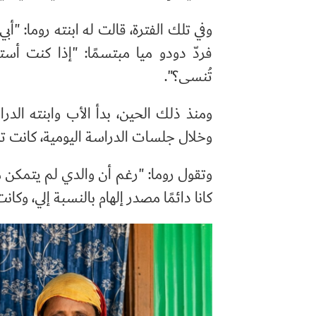
وفي تلك الفترة، قالت له ابنته روما: "أبي،
فردّ دودو ميا مبتسمًا: "إذا كنت أست
تُنسى؟".
ومنذ ذلك الحين، بدأ الأب وابنته الدرا
وخلال جلسات الدراسة اليومية، كانت ت
وتقول روما: "رغم أن والدي لم يتمكن 
كانا دائمًا مصدر إلهام بالنسبة إلي، وكا