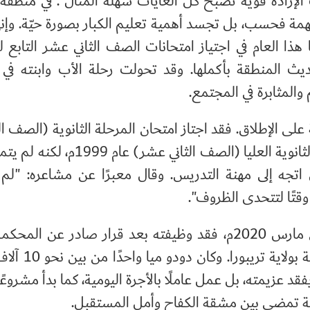
 الإرادة قوية تصبح كل الغايات سهلة المنال". في منطقة 
 ملهمة فحسب، بل تجسد أهمية تعليم الكبار بصورة حيّة. وإن
حا هذا العام في اجتياز امتحانات الصف الثاني عشر التابع
حديث المنطقة بأكملها. وقد تحولت رحلة الأب وابنته في 
والمثابرة في المجتمع.
على الإطلاق. فقد اجتاز امتحان المرحلة الثانوية (الصف ا
عام 1997م، ثم تقدم لامتحان المرحلة الثانوية العليا (الصف الثاني 
 اتجه إلى مهنة التدريس. وقال معبرًا عن مشاعره: "ل
وقتًا لتتحدى الظروف".
ولكن الحياة واصلت اختبار صبره. ففي مارس 2020م، فقد وظيفته بعد قرار صادر عن ال
يقضي بالتحقيق في التعيينات المدرسية 
 عزيمته، بل عمل عاملًا بالأجرة اليومية، كما بدأ مشروعًا 
ومية تمضي بين مشقة الكفاح وأمل المستقبل.