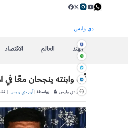
الهند
العالم
الاقتصاد
أب وابنته ينجحان معًا في ا
| آواز دي وايس
بواسطة
|
آواز دي وايس
نشر