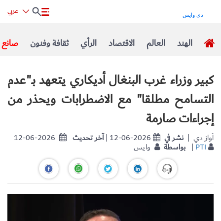
عربي
الهند
العالم
الاقتصاد
الرأي
ثقافة وفنون
صانع ا
كبير وزراء غرب البنغال أديكاري يتعهد بـ"عدم
التسامح مطلقا" مع الاضطرابات ويحذر من
إجراءات صارمة
| آواز دي
نشر في
| 12-06-2026
آخر تحديث
12-06-2026
PTI
|
بواسطة
وايس