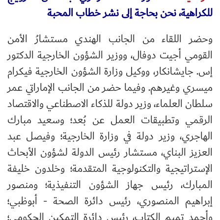
للكراهية، نحن بحاجة إلى نشر خطاب المحبة
وحضر اللقاء من الجانب الهندي مستشارُ الأمن
القومي أجيت دوفال، ووزير الشؤون الخارجية الدكتور
إس. جايشانكار، ووكيل وزارة الشؤون الخارجية فيكرام
ميسري وغيرهم. وفيما حضر من الجانب الإماراتي عمر
سلطان العلماء، وزير دولة للذكاء الاصطناعي والاقتصاد
الرقمي وتطبيقات العمل عن بُعد؛ وسعيد مبارك
الهاجري، وزير دولة في وزارة الخارجية؛ وفيصل عبد
العزيز البناي، مستشار رئيس الدولة لشؤون الأبحاث
الإستراتيجية والتكنولوجية المتقدمة؛ وخلدون خليفة
المبارك، رئيس جهاز الشؤون التنفيذية؛ ومنصور
إبراهيم المنصوري، رئيس دائرة الصحة - أبوظبي؛
وأحمد تميم الكتاب، رئيس دائرة التمكين الحكومي؛