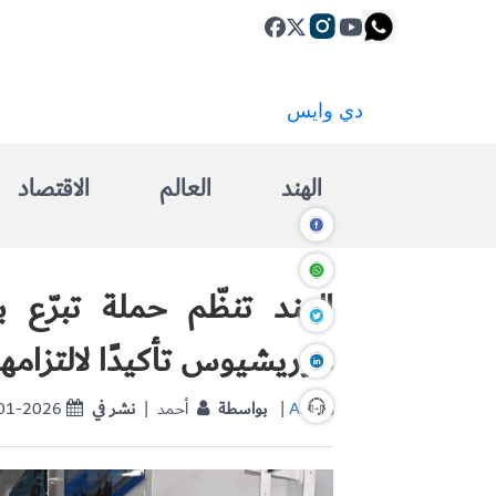
الهند
العالم
الاقتصاد
الهند تنظّم حملة تبرّع
موريشيوس تأكيدًا لالتزامها 
ANI
|
بواسطة
| أحمد
نشر في
-01-2026