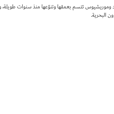
لهند وموريشيوس تتسم بعمقها وتنوّعها منذ سنوات طويلة،
ون البحرية.