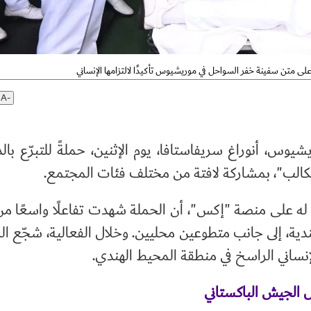
م على متن سفينة خفر السواحل في موريشيوس تأكيدًا لالتزامها الإنساني
A-
س، أنوراغ سريفاستافا، يوم الإثنين، حملةً للتبرّع بال
كالب"، بمشاركة لافتة من مختلف فئات المجتمع.
له على منصة "إكس"، أن الحملة شهدت تفاعلًا واسعًا م
ندية، إلى جانب متطوعين محليين. وخلال الفعالية، شجّع 
الإنساني الراسخ في منطقة المحيط الهندي.
ل الجيش الباكستاني