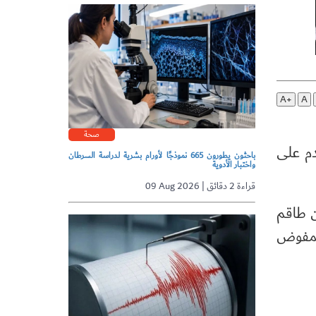
A+
A
صحة
دم على
باحثون يطورون 665 نموذجًا لأورام بشرية لدراسة السرطان
واختبار الأدوية
09 Aug 2026 | قراءة 2 دقائق
ن طاقم
المفوض