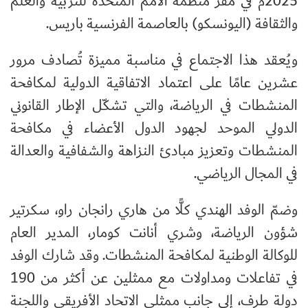
2025م في مقر منظمة الأمم المتحدة للتربية والعلم
والثقافة (اليونسكو) بالعاصمة الفرنسية باريس.
ويُعقد هذا الاجتماع في مناسبة مميزة تُصادف مرور
عشرين عامًا على اعتماد الاتفاقية الدولية لمكافحة
المنشطات في الرياضة، والتي تشكّل الإطار القانوني
الدولي الموحد لجهود الدول الأعضاء في مكافحة
المنشطات وتعزيز مبادئ النزاهة والشفافية والعدالة
في المجال الرياضي.
وضمّ الوفد الهندي كلًّا من هاري رانجان راو، سكرتير
شؤون الرياضة، وشري أنانت كومار، المدير العام
للوكالة الوطنية لمكافحة المنشطات. وقد شارك الوفد
في تفاعلات ومداولات مع ممثلين عن أكثر من 190
دولة طرف، إلى جانب ممثلي الاتحاد الأفريقي واللجنة