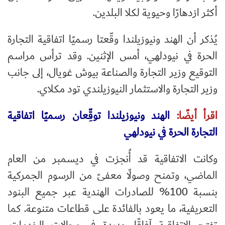
أكثر ازدهارًا وحيوية لكلا البلدين.
يُذكر أن الهند ونيوزيلندا وقّعتا رسميًا اتفاقية التجارة
الحرة في نيودلهي، أمس الإثنين. وقد ترأس مراسم
التوقيع وزير التجارة والصناعة بيوش غويال، إلى جانب
وزير التجارة والاستثمار النيوزيلندي تود مكلاي.
اقرأ أيضًا:
الهند ونيوزيلندا توقِّعان رسميًا اتفاقية
التجارة الحرة في نيودلهي
وكانت الاتفاقية قد أُنجزت في ديسمبر من العام
الماضي، وتمنح وصولًا معفىً من الرسوم الجمركية
بنسبة 100% للصادرات الهندية عبر جميع البنود
التعريفية، ما يعود بالفائدة على قطاعات متنوعة. كما