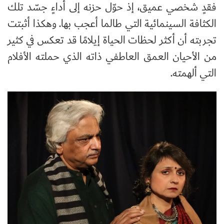
فقدٍ شخصي عميق، إذ حوّل حزنه إلى أداءٍ جسّد تلك
الكثافة السينمائية التي طالما أعجب بها. وهكذا أثبتت
تجربته أن أكثر لحظات الحياة إيلامًا قد تعكس في كثير
من الأحيان العمق العاطفي ذاته الذي حملته الأفلام
التي ألهمته.