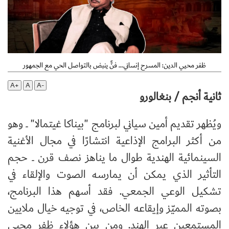
ظفر محيي الدين: المسرح إنساني… فنٌّ ينبض بالتواصل الحي مع الجمهور
A+
A
A-
ثانية أنجم / بنغالورو
ويُظهر تقديم أمين سياني لبرنامج "بيناكا غيتمالا" ــ وهو
من أكثر البرامج الإذاعية انتشارًا في مجال الأغنية
السينمائية الهندية طوال ما يناهز نصف قرن ــ حجم
التأثير الذي يمكن أن يمارسه الصوت والإلقاء في
تشكيل الوعي الجمعي. فقد أسهم هذا البرنامج،
بصوته المميّز وإيقاعه الخاص، في توجيه خيال ملايين
المستمعين عبر الهند. ومن بين هؤلاء ظفر محيي