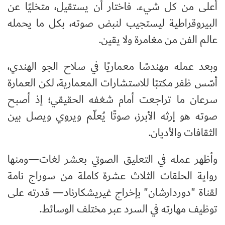
أعلى من كل شيء. فاختار أن يستقيل، متخليًا عن
البيروقراطية ليستجيب لنبض صوته، بكل ما يحمله
عالم الفن من مغامرة ولا يقين.
وبعد عمله مهندسًا معماريًا في سلاح الجو الهندي،
أسّس ظفر مكتبًا للاستشارات المعمارية، لكن العمارة
سرعان ما تراجعت أمام شغفه الحقيقي؛ إذ أصبح
صوته هو إرثه الأبرز، صوتًا يُعلّم ويروي ويصل بين
الثقافات والأديان.
وأظهر عمله في التعليق الصوتي بعشر لغات—ومنها
رواية الحلقات الثلاث عشرة كاملة من سوراج نامة
لقناة "دوردارشان" بإخراج غيريشكارناد— قدرته على
توظيف مهارته في السرد عبر مختلف الوسائط.