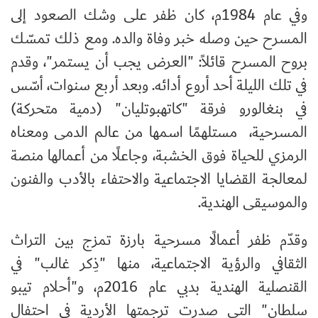
وفي عام 1984م، كان ظفر على وشك الصعود إلى
المسرح حين وصله خبر وفاة والده. ومع ذلك تمسّك
بروح المسرح قائلاً: "العرض يجب أن يستمر"، وقدم
في تلك الليلة أحد أروع أدائه. وبعد أربع سنوات، أسّس
في بنغالورو فرقة "كاتهبوتليان" (دمية متحركة)
المسرحية، مستلهمًا اسمها من عالم الدمى ومعناه
الرمزي للحياة فوق الخشبة، وجاعلًا من أعمالها منصة
لمعالجة القضايا الاجتماعية والاحتفاء بالأدب والفنون
والموسيقى الهندية.
وقدّم ظفر أعمالًا مسرحية بارزة تمزج بين التراث
الثقافي والرؤية الاجتماعية، منها "ذِكر غالب" في
القنصلية الهندية بدبي عام 2016م، و"أحلام تيبو
سلطان" التي صدرت ترجمتها الأردية في احتفال