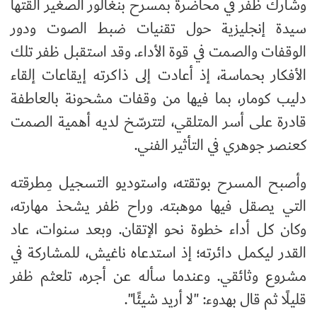
وشارك ظفر في محاضرة بمسرح بنغالور الصغير ألقتها
سيدة إنجليزية حول تقنيات ضبط الصوت ودور
الوقفات والصمت في قوة الأداء. وقد استقبل ظفر تلك
الأفكار بحماسة، إذ أعادت إلى ذاكرته إيقاعات إلقاء
دليب كومار، بما فيها من وقفات مشحونة بالعاطفة
قادرة على أسر المتلقي، لتترسّخ لديه أهمية الصمت
كعنصر جوهري في التأثير الفني.
وأصبح المسرح بوتقته، واستوديو التسجيل مِطرقته
التي يصقل فيها موهبته. وراح ظفر يشحذ مهارته،
وكان كل أداء خطوة نحو الإتقان. وبعد سنوات، عاد
القدر ليكمل دائرته؛ إذ استدعاه ناغيش، للمشاركة في
مشروع وثائقي. وعندما سأله عن أجره، تلعثم ظفر
قليلًا ثم قال بهدوء: "لا أريد شيئًا".