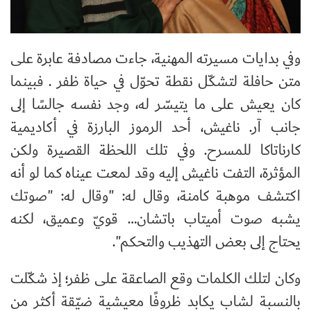
وفي بدايات مسيرته المهنية، جاءت مصادفة عابرة على
متن حافلة لتشكّل نقطة تحوّل في حياة ظفر . فبينما
كان يعيش على ما يتيسّر له، وجد نفسه جالسًا إلى
جانب آر. ناغيش، أحد الرموز البارزة في أكاديمية
كارناتاكا للمسرح. وفي تلك اللحظة القصيرة ولكن
المؤثرة، التفت ناغيش إليه وقد لمعت عيناه كما لو أنه
اكتشف موهبة كامنة، وقال له: "وقال له: "صوتك
يشبه صوت أميتاب باتشان… قويّ وعميق، لكنه
يحتاج إلى بعض التهذيب والتحكم".
وكان لتلك الكلمات وقع الصاعقة على ظفر؛ إذ شكّلت
بالنسبة لشاب يكابد ظروفًا معيشية ضيّقة أكثر من