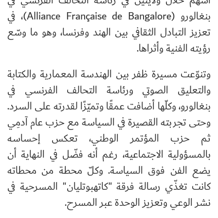
أسهم خلال ولايتين في رئاسة التحالف الفرنسي في
بنغالورو (
Alliance Française de Bangalore
)، في
تعزيز التبادل الثقافي بين الهند وفرنسا، وهو ما وسّع
رؤيته الفنية وأثراها.
وتنوّعت مسيرة ظفر بين الهندسة المعمارية والكتابة
والتعليق الصوتي ورئاسة التحالف الفرنسي في
بنغالورو، وكلّها أضافت عمقًا وتميّزًا لقدرته على السرد.
وحتى تجربته القصيرة في السياسة مع حزب عام آدمِي
ثم حزب المؤتمر الوطني، تعكس إحساسه
بالمسؤولية الاجتماعية، رغم أنه فضّل في النهاية أن
يضع الفن فوق السياسة. وكلّ محطة من محطاته
كانت تغذّي رسالة فرقة "كاتهبوتليان" المسرحية في
نشر الوعي وتعزيز الوحدة عبر المسرح.