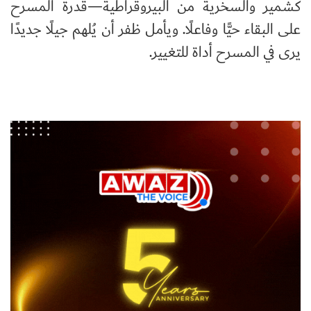
كشمير والسخرية من البيروقراطية—قدرة المسرح
على البقاء حيًّا وفاعلًا. ويأمل ظفر أن يُلهم جيلًا جديدًا
يرى في المسرح أداة للتغيير.