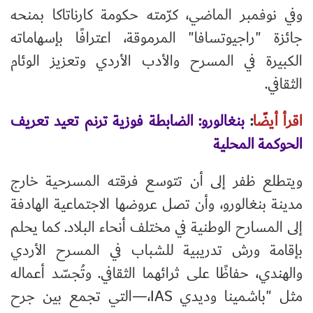
وفي نوفمبر الماضي، كرّمته حكومة كارناتاكا بمنحه
جائزة "راجيوتسافا" المرموقة، اعترافًا بإسهاماته
الكبيرة في المسرح والأدب الأردي وتعزيز الوئام
الثقافي.
اقرأ أيضًا
:
بنغالورو: الضابطة فوزية ترنم تعيد تعريف
الحوكمة المحلية
ويتطلع ظفر إلى أن تتوسع فرقته المسرحية خارج
مدينة بنغالورو، وأن تصل عروضها الاجتماعية الهادفة
إلى المسارح الوطنية في مختلف أنحاء البلاد. كما يحلم
بإقامة ورش تدريبية للشباب في المسرح الأردي
والهندي، حفاظًا على ثرائهما الثقافي. وتُجسّد أعماله
مثل "باشمينا وديدي
IAS
،—التي تجمع بين جرح