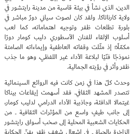
الدين، الذي نشأ في بيئة قاسية من مدينة رايتشور في
ولاية كارناتاكا. ولقد كان لصوت سياني دورٌ مباشر في
بلورة تطلعات ظفر وتوجيه اهتماماته، كما لعب
أسلوب الإلقاء للفنان الأسطوري دليب كومار دورًا
مكمّلًا؛ إذ مثّلت وقفاته العاطفية وإيماءاته الصامتة
نموذجًا فنّيًا لبلاغة الأداء غير اللفظي، وهو ما جذب
ظفر وأثر في رؤيته الجمالية.
وحدث كلّ هذا في زمن كانت فيه الروائع السينمائية
تتصدر المشهد الثقافي. فقد أسهمت إيقاعات بيناكا
غيتمالا الدافئة، وجاذبية الأداء الدرامي لدليب كومار،
إلى جانب طيفٍ واسع من المؤثرات الثقافية ــ من
الحكايات الشعبية المحلية إلى صخب أسواق رايتشور
الزاخرة بالحياة ــ في إشعال شغف ظفر بفنّ الحكاية