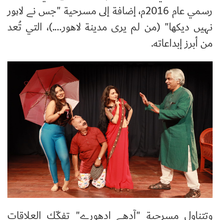
رسمي عام 2016م، إضافة إلى مسرحية "جس نے لاہور
نہیں دیکھا" (من لم يرى مدينة لاهور....)، التي تُعد
من أبرز إبداعاته.
وتتناول مسرحية "آدھے ادھورے" تفكّك العلاقات