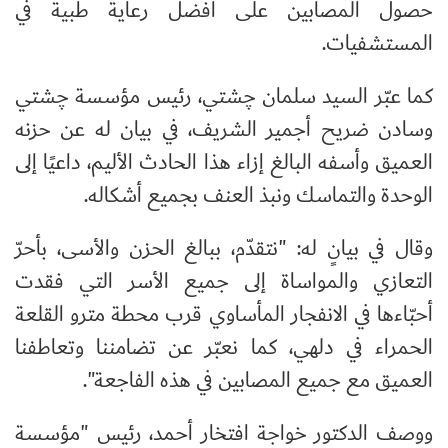
حصول المصابين على أفضل رعاية طبية في
المستشفيات.
كما عبّر السيد سلمان چشتي، رئيس مؤسسة چشتي
وسادن ضريح أجمير الشريف، في بيان له عن حزنه
العميق وأسفه البالغ إزاء هذا الحادث الأليم، داعيًا إلى
الوحدة والتماسك ونبذ العنف بجميع أشكاله.
وقال في بيانٍ له: "نتقدّم، ببالغ الحزن والأسى، بأحرّ
التعازي والمواساة إلى جميع الأسر التي فقدت
أحبّاءها في الانفجار المأساوي قرب محطة مترو القلعة
الحمراء في دلهي، كما نعبّر عن تضامننا وتعاطفنا
العميق مع جميع المصابين في هذه الفاجعة".
ووصف الدكتور خواجة افتخار أحمد، رئيس "مؤسسة