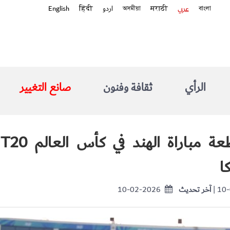
বাংলা
عربي
मराठी
অসমীয়া
اردو
हिंदी
English
الرأي
ثقافة وفنون
صانع التغيير
ب
ا
| 10
آخر تحديث
10-02-2026