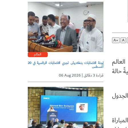
A+
A
العالم
العالم
لجنة الانتخابات: بنغلاديش تجري الانتخابات الرئاسية في 20
أغسطس
ً حالة
06 Aug 2026 | قراءة 3 دقائق
براير الجاري، وفق الجدول
مباراة