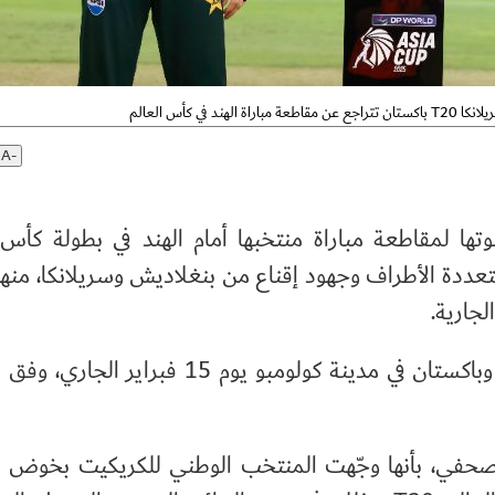
غلاديش وسريلانكا
A-
ا لمقاطعة مباراة منتخبها أمام الهند في بطولة كأس 
ددة الأطراف وجهود إقناع من بنغلاديش وسريلانكا، منهية
لجارية.
ومن المقرر أن تُقام المباراة بين الهند وباكستان في مدينة كولومبو يوم 15 ف
 صحفي، بأنها وجّهت المنتخب الوطني للكريكيت بخوض ال