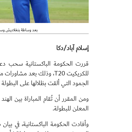
باكستان تتراجع عن مقاطعة مباراة الهند في كأس العالم T20 بعد وساطة بن
إسلام آباد/دكا
قررت الحكومة الباكستانية سحب دعوته
للكريكيت
T20
، وذلك بعد مشاورات متع
الجمود التي ألقت بظلالها على البطولة ا
المعلن للبطولة.
وأفادت الحكومة الباكستانية، في بيان