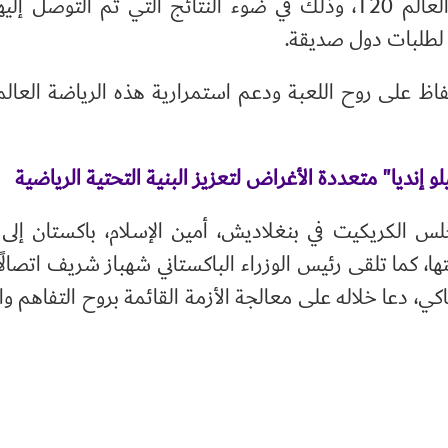
لعالم
T20
، وذلك في ضوء النتائج التي تم التوصل إليه
 لطلبات دول صديقة.
فاظ على روح اللعبة ودعم استمرارية هذه الرياضة العالم
نديا" متعددة الأغراض لتعزيز البنية التحتية الرياضية
س الكريكيت في بنغلاديش، أمين الإسلام، باكستان إل
ا، كما تلقى رئيس الوزراء الباكستاني شهباز شريف اتصالًا ه
اكي، دعا خلاله على معالجة الأزمة القائمة بروح التفاهم و