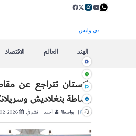
الهند
العالم
الاقتصاد
وساطة بنغلاديش وسريلانك
PTI
|
بواسطة
| أحمد
نشر في
-02-2026