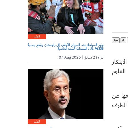
الهند
A+
A
وزير السياحة: عدد السياح الأجانب إلى راجستان يرتفع بنسبة
336% خلال السنوات الست الماضية
07 Aug 2026 | قراءة 2 دقائق
ابتكار
العلوم
عها عن
 الطرف
الهند