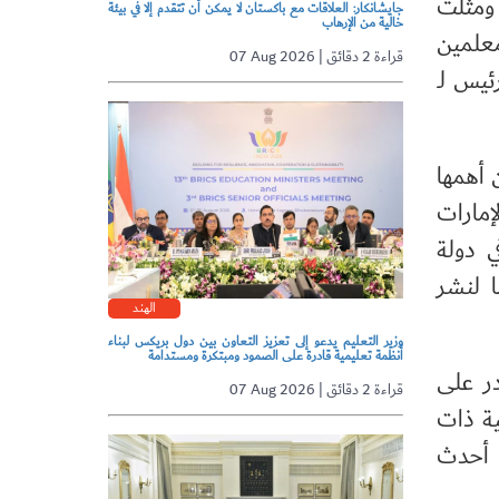
ومثّلت
جايشانكار: العلاقات مع باكستان لا يمكن أن تتقدم إلا في بيئة
خالية من الإرهاب
معلمين
07 Aug 2026 | قراءة 2 دقائق
ئيس لـ
 أهمها
إمارات
ي دولة
ا لنشر
الهند
وزير التعليم يدعو إلى تعزيز التعاون بين دول بريكس لبناء
أنظمة تعليمية قادرة على الصمود ومبتكرة ومستدامة
در على
07 Aug 2026 | قراءة 2 دقائق
ية ذات
ى أحدث