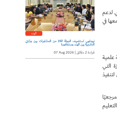
ي لدعم
عها في
الهند
نيودلهي تستضيف الجولة الـ19 من المشاورات بين وزارتي
الخارجية بين الهند وسنغافورة
07 Aug 2026 | قراءة 2 دقائق
 علمية
ة التي
لتنفيذ
رجعيًا
لتعليم