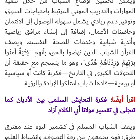
ويمكن تحسين أوضاع الشباب من خلال تنمية
المهارات والتدريب المهني المرتبط باحتياجات السوق،
وتوفير دعم ريادي يشمل سهولة الوصول إلى الائتمان
وحاضنات الأعمال، إضافة إلى إنشاء مرافق رياضية
وأندية شبابية وخدمات للصحة النفسية. ويصف
القرآن الشباب الذين نهضوا بالحق، بأنهم "فِتْيَةٌ آمَنُوا
بِرَبِّهِمْ وَزِدْنَاهُمْ هُدًى"، وهو ما ينسجم مع حقيقة أن
التحولات الكبرى في التاريخ—فكرية كانت أو سياسية
أو روحية—قادها شباب امتلكوا الإرادة والرؤية.
اقرأ أيضًا
:
فكرة التعايش السلمي بين الأديان كما
تتجلى في تفسير مولانا أبي الكلام آزاد
ويقف الشباب المسلم في كشمير اليوم عند مفترق
طرق؛ فهم يجمعون بين رقة التصوف، وانضباط العلم،