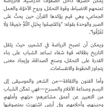
يمكن حصرها داخل الصفوف الدراسية. فالرياضة
تمنحهم الانضباط، وقوة التحمّل، وروح الأخوّة، والعمل
الجماعي، وهي قيم يؤكدها القرآن حين يحثّ على
الصبر والوحدة بقوله: "وَاعْتَصِمُوا بِحَبْلِ اللَّهِ جَمِيعًا وَلَا
تَفَرَّقُوا".
ويمكن أن تصبح الرياضة في كشمير، حيث يثقل
التاريخ بظلاله، قوة شفاء تساعد الشباب على بناء
القدرة على التحمّل، وصنع الصداقة، وإيجاد معنى
يتجاوز الخطوط والانقسامات.
وأما الفنون والثقافة—من الشعر والموسيقى إلى
الرسم وصناعة الأفلام والمسرح—فهي تمكّن الشباب
من التعبير عن أعمق مشاعرهم: حزنهم، وأملهم،
وحنينهم، وأحلامهم. وفي أرض اشتهرت بمتصوفيها