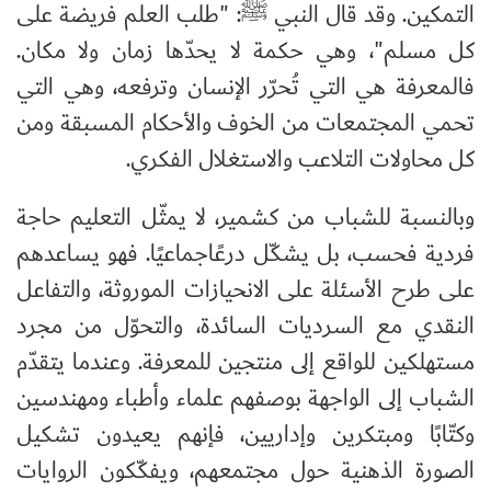
التمكين. وقد قال النبي ﷺ: "طلب العلم فريضة على
كل مسلم"، وهي حكمة لا يحدّها زمان ولا مكان.
فالمعرفة هي التي تُحرّر الإنسان وترفعه، وهي التي
تحمي المجتمعات من الخوف والأحكام المسبقة ومن
كل محاولات التلاعب والاستغلال الفكري.
وبالنسبة للشباب من كشمير، لا يمثّل التعليم حاجة
فردية فحسب، بل يشكّل درعًاجماعيًا. فهو يساعدهم
على طرح الأسئلة على الانحيازات الموروثة، والتفاعل
النقدي مع السرديات السائدة، والتحوّل من مجرد
مستهلكين للواقع إلى منتجين للمعرفة. وعندما يتقدّم
الشباب إلى الواجهة بوصفهم علماء وأطباء ومهندسين
وكتّابًا ومبتكرين وإداريين، فإنهم يعيدون تشكيل
الصورة الذهنية حول مجتمعهم، ويفكّكون الروايات