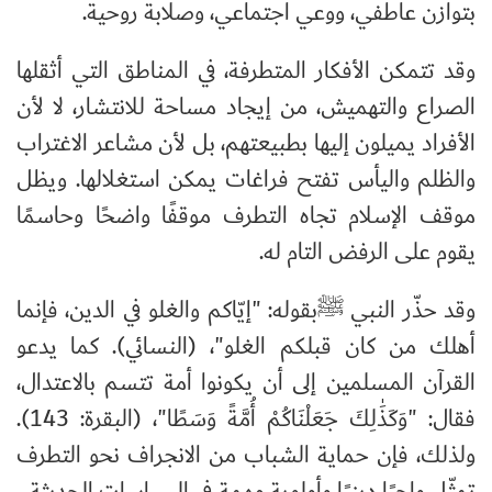
بتوازن عاطفي، ووعي اجتماعي، وصلابة روحية.
وقد تتمكن الأفكار المتطرفة، في المناطق التي أثقلها
الصراع والتهميش، من إيجاد مساحة للانتشار، لا لأن
الأفراد يميلون إليها بطبيعتهم، بل لأن مشاعر الاغتراب
والظلم واليأس تفتح فراغات يمكن استغلالها. ويظل
موقف الإسلام تجاه التطرف موقفًا واضحًا وحاسمًا
يقوم على الرفض التام له.
وقد حذّر النبي ﷺبقوله: "إيّاكم والغلو في الدين، فإنما
أهلك من كان قبلكم الغلو"، (النسائي). كما يدعو
القرآن المسلمين إلى أن يكونوا أمة تتسم بالاعتدال،
فقال: "وَكَذَٰلِكَ جَعَلْنَاكُمْ أُمَّةً وَسَطًا"، (البقرة: 143).
ولذلك، فإن حماية الشباب من الانجراف نحو التطرف
تمثّل واجبًا دينيًا وأولوية مهمة في السياسات الحديثة.