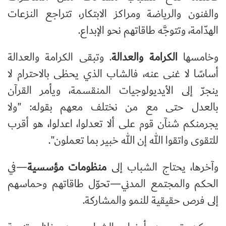
والفنون والرياضة ومراكز الابتكار، تتراجع النزعات
الهدّامة، وتتوجَّه طاقاتهم نحو الإبداع.
وخامسها
الكرامة والعدالة
. وتبقى الكرامة والعدالة
أساسًا لا غنى عنه، فالشاب الذي يحظى بالاحترام لا
ينجرّ إلى الأيديولوجيات المنقسمة، ويأمر القرآن
بالعدل حتى مع من نختلف معهم بقوله: "ولا
يجرمنكم شنآن قوم على ألا تعدلوا، اعدلوا، هو أقرب
للتقوى واتقوا الله إن الله خبير بما تعملون".
وآخرها، يحتاج الشباب إلى
منظومات مؤسسية
—في
الحكم والمجتمع المدني—تحوّل طاقاتهم وحماسهم
إلى فرص حقيقية للنمو والمشاركة.