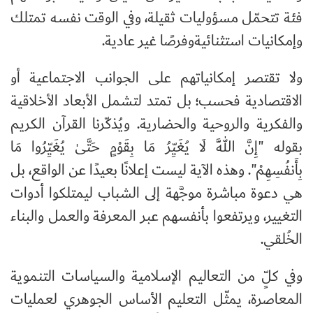
فئة تتحمّل مسؤوليات ثقيلة، وفي الوقت نفسه تمتلك
وإمكانيات استثنائيةوفرصًا غير عادية.
ولا تقتصر إمكانياتهم على الجوانب الاجتماعية أو
الاقتصادية فحسب؛ بل تمتد لتشمل الأبعاد الأخلاقية
والفكرية والروحية والحضارية. ويُذكّرنا القرآن الكريم
بقوله "إِنَّ اللَّهَ لَا يُغَيِّرُ مَا بِقَوْمٍ حَتَّىٰ يُغَيِّرُوا مَا
بِأَنفُسِهِمْ". وهذه الآية ليست إعلانًا بعيدًا عن الواقع، بل
هي دعوة مباشرة موجَّهة إلى الشباب ليمتلكوا أدوات
التغيير، ويرتفعوا بأنفسهم عبر المعرفة والعمل والبناء
الخُلقي.
وفي كلٍّ من التعاليم الإسلامية والسياسات التنموية
المعاصرة، يمثّل التعليم الأساس الجوهري لعمليات