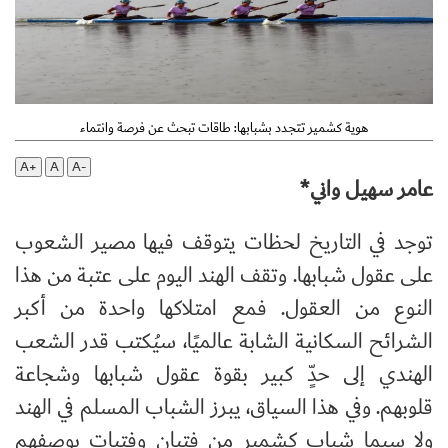
هوية كشمير تتجدد بشبابها: طاقات تبحث عن فرصة وانتماء
A+
A
A-
عامر سهيل واني*
توجد في التاريخ لحظات يتوقف فيها مصير الشعوب
على عقول شبابها. وتقف الهند اليوم على عتبة من هذا
النوع من العقول. فمع امتلاكها واحدة من أكبر
الشرائح السكانية الشابة عالميًا، سيُكتب قدر الشعب
الهندي إلى حدٍّ كبير بقوة عقول شبابها وشجاعة
قلوبهم. وفي هذا السياق، يبرز الشباب المسلم في الهند
ولا سيما شباب كشمير من فتيان وفتيات بوصفهم