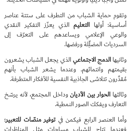
وتقوم حماية الشباب من التطرف على ستتة عناصر
أساسية: أولها
التعليم
الذي يعزّز التفكير النقدي
والوعي الإعلامي ويساعدهم على التعرّف إلى
السرديات المضلِّلة ورفضها.
وثانيها
الدمج الاجتماعي
الذي يجعل الشباب يشعرون
بقيمتهم وانتمائهم. وعندما يشعر الشباب بأنهم
مُقدَّرون تتلاشى الجاذبية النفسية للأفكار المتطرفة.
وثالثها
الحوار بين الأديان
وداخل المجتمع، لأنه يرسّخ
التعارف ويفكك الصور النمطية.
وأما العنصر الرابع فيكمن في
توفير منصّات للتعبير
؛
فعندما تتاح للشباب مساحات مثل المناظرات