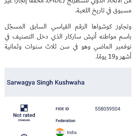
من الاتحاد الدولي للشطرنج (
FIDE
)، محققًا إنجازًا غير
مسبوق في تاريخ اللعبة.
وتجاوز كوشواها الرقم القياسي السابق المسجّل
باسم مواطنه أنيش ساركار الذي دخل التصنيف في
نوفمبر الماضي وهو في سن ثلاث سنوات وثمانية
أشهر و19 يومًا.