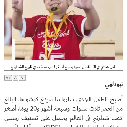
طفل هندي في الثالثة من عمره يصبح أصغر لاعب مصنّف في تاريخ الشطرنج
A+
A
A-
نيودلهي
أصبح الطفل الهندي سارواغيا سينغ كوشواها، البالغ
من العمر ثلاث سنوات وسبعة أشهر و20 يومًا، أصغر
لاعب شطرنج في العالم يحصل على تصنيف رسمي