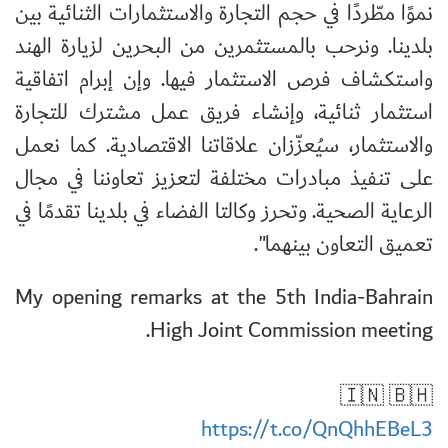
نموًا مطّردًا في حجم التجارة والاستثمارات الثنائية بين
بلدينا. ونرحب بالمستثمرين من البحرين لزيارة الهند
واستكشاف فرص الاستثمار فيها. وإن إبرام اتفاقية
استثمار ثنائية، وإنشاء فريق عمل مشترك للتجارة
والاستثمار، سيُعزّزان علاقاتنا الاقتصادية. كما نعمل
على تنفيذ مبادرات مختلفة لتعزيز تعاوننا في مجال
الرعاية الصحية. وتحرز وكالتا الفضاء في بلدينا تقدمًا في
تعميق التعاون بينهما".
My opening remarks at the 5th India-Bahrain
High Joint Commission meeting.
🇮🇳 🇧🇭
https://t.co/QnQhhEBeL3