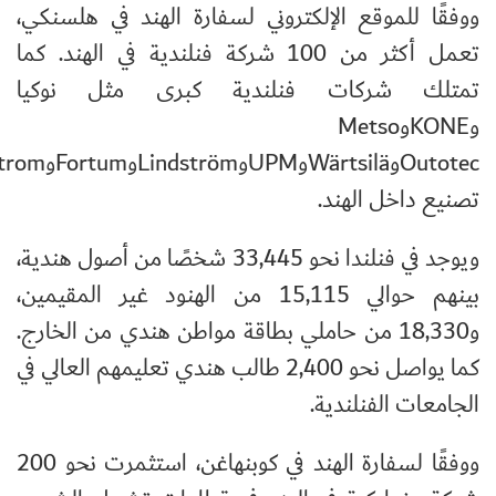
ووفقًا للموقع الإلكتروني لسفارة الهند في هلسنكي،
تعمل أكثر من 100 شركة فنلندية في الهند. كما
تمتلك شركات فنلندية كبرى مثل نوكيا
و
KONE
و
Metso
Outotec
و
Wärtsilä
و
UPM
و
Lindström
و
Fortum
و
trom
تصنيع داخل الهند.
ويوجد في فنلندا نحو 33,445 شخصًا من أصول هندية،
بينهم حوالي 15,115 من الهنود غير المقيمين،
و18,330 من حاملي بطاقة مواطن هندي من الخارج.
كما يواصل نحو 2,400 طالب هندي تعليمهم العالي في
الجامعات الفنلندية.
ووفقًا لسفارة الهند في كوبنهاغن، استثمرت نحو 200