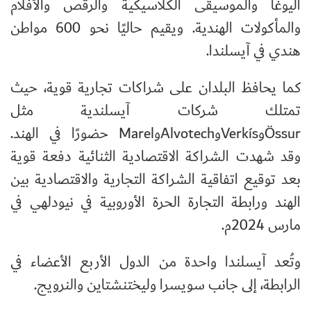
اليوغا والموسيقى الكلاسيكية والرقص والأفلام
والمأكولات الهندية. ويقيم حاليًا نحو 600 مواطن
هندي في آيسلندا.
كما يحافظ البلدان على شراكات تجارية قوية، حيث
تمتلك شركات آيسلندية مثل
Össur
و
Verkís
و
Alvotech
و
Marel
حضورًا في الهند.
وقد شهدت الشراكة الاقتصادية الثنائية دفعة قوية
بعد توقيع اتفاقية الشراكة التجارية والاقتصادية بين
الهند ورابطة التجارة الحرة الأوروبية في نيودلهي في
مارس 2024م.
وتُعد آيسلندا واحدة من الدول الأربع الأعضاء في
الرابطة، إلى جانب سويسرا وليختنشتاين والنرويج.