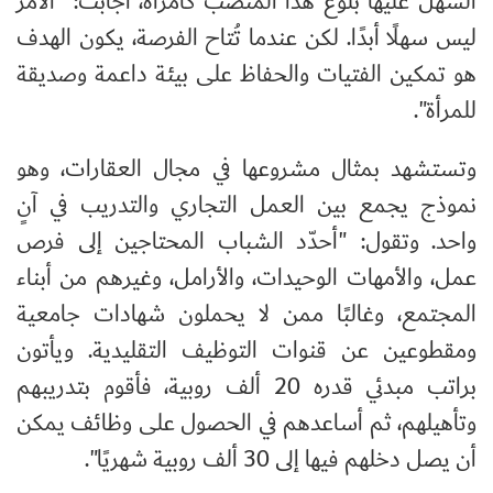
السهل عليها بلوغ هذا المنصب كامرأة، أجابت: "الأمر
ليس سهلًا أبدًا. لكن عندما تُتاح الفرصة، يكون الهدف
هو تمكين الفتيات والحفاظ على بيئة داعمة وصديقة
للمرأة".
وتستشهد بمثال مشروعها في مجال العقارات، وهو
نموذج يجمع بين العمل التجاري والتدريب في آنٍ
واحد. وتقول: "أحدّد الشباب المحتاجين إلى فرص
عمل، والأمهات الوحيدات، والأرامل، وغيرهم من أبناء
المجتمع، وغالبًا ممن لا يحملون شهادات جامعية
ومقطوعين عن قنوات التوظيف التقليدية. ويأتون
براتب مبدئي قدره 20 ألف روبية، فأقوم بتدريبهم
وتأهيلهم، ثم أساعدهم في الحصول على وظائف يمكن
أن يصل دخلهم فيها إلى 30 ألف روبية شهريًا".