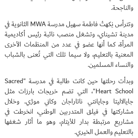
والناجحة.
وتترأس نِكهتْ فاطمة سهيل مدرسة
MWA
الثانوية في
مدينة تشيناي، وتشغل منصب نائبة رئيس أكاديمية
المرأة، كما أنها عضو في عدد من المنظمات الأخرى
المعنية بالتعليم، ولا سيما تلك التي تُعنى بالشباب
والنساء المسلمين.
وبدأت رحلتها حين كانت طالبة في مدرسة "
Sacred
Heart School
"، التي تضم خريجات بارزات مثل
جايالاليتا وجايانتي ناتاراجان وكاني موژي. وخلال
مشاركتها في فيلق المتدربين الوطني، انخرطت في
مشاريع مرتبطة بدار للأيتام، وهو ما أثار شغفها
بالتعليم والعمل الخيري.