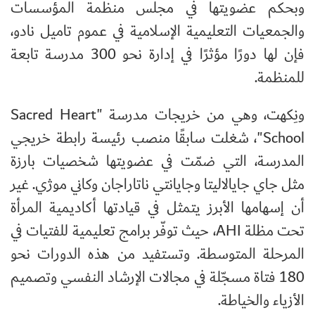
وبحكم عضويتها في مجلس منظمة المؤسسات
والجمعيات التعليمية الإسلامية في عموم تاميل نادو،
فإن لها دورًا مؤثرًا في إدارة نحو 300 مدرسة تابعة
للمنظمة.
ونِكهت، وهي من خريجات مدرسة "
Sacred Heart
School
"، شغلت سابقًا منصب رئيسة رابطة خريجي
المدرسة، التي ضمّت في عضويتها شخصيات بارزة
مثل جاي جايالاليتا وجايانتي ناتاراجان وكاني موژي. غير
أن إسهامها الأبرز يتمثل في قيادتها أكاديمية المرأة
تحت مظلة
AHI
، حيث توفّر برامج تعليمية للفتيات في
المرحلة المتوسطة. وتستفيد من هذه الدورات نحو
180 فتاة مسجّلة في مجالات الإرشاد النفسي وتصميم
الأزياء والخياطة.