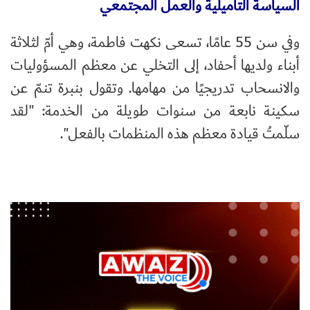
السياسة التاميلية والعمل المجتمعي
وفي سن 55 عامًا، تسعى نكهت فاطمة، وهي أمّ لثلاثة
أبناء ولديها أحفاد، إلى التخلي عن معظم المسؤوليات
والانسحاب تدريجيًا من مهامها. وتقول بنبرة تنمّ عن
سكينة نابعة من سنوات طويلة من الخدمة: "لقد
سلّمتُ قيادة معظم هذه المنظمات بالفعل".